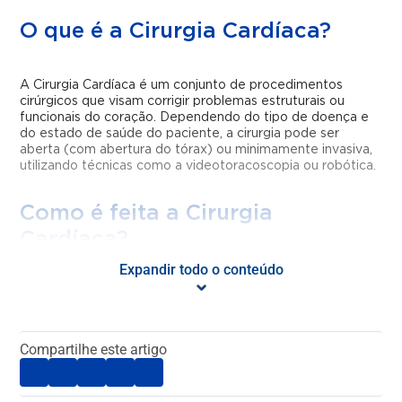
O que é a Cirurgia Cardíaca?
A Cirurgia Cardíaca é um conjunto de procedimentos
cirúrgicos que visam corrigir problemas estruturais ou
funcionais do coração. Dependendo do tipo de doença e
do estado de saúde do paciente, a cirurgia pode ser
aberta (com abertura do tórax) ou minimamente invasiva,
utilizando técnicas como a videotoracoscopia ou robótica.
Como é feita a Cirurgia
Cardíaca?
Expandir todo o conteúdo
O procedimento varia conforme o tipo de cirurgia indicada.
Na maioria dos casos, a cirurgia cardíaca aberta envolve
anestesia geral, abertura do tórax por esternotomia (corte
no osso do peito) e uso da circulação extracorpórea, que
Compartilhe este artigo
mantém o sangue oxigenado enquanto o coração é
operado. Já as técnicas minimamente invasivas utilizam
pequenas incisões, reduzindo o tempo de recuperação.