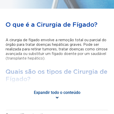
O que é a Cirurgia de Fígado?
A cirurgia de fígado envolve a remoção total ou parcial do
órgão para tratar doenças hepáticas graves. Pode ser
realizada para retirar tumores, tratar doenças como cirrose
avançada ou substituir um fígado doente por um saudável
(transplante hepático).
Quais são os tipos de Cirurgia de
Fígado?
Expandir todo o conteúdo
Hepatectomia Parcial
– remoção de uma parte do
fígado, geralmente para tratar tumores benignos ou
malignos. O fígado tem capacidade de regeneração,
permitindo que o tecido remanescente volte a crescer;