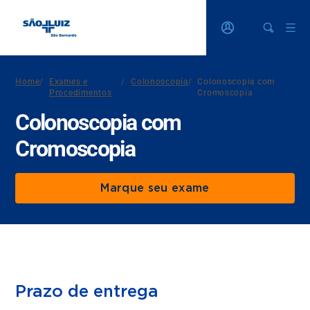
Home
/
Exames e
/
Colonoscopia
/
Colonoscopia com
Procedimentos
Cromoscopia
Colonoscopia com
Cromoscopia
Marque seu exame
Prazo de entrega