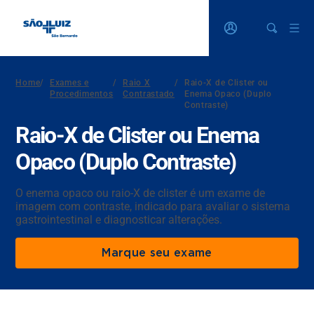
Home
/
Exames e
/
Raio X
/
Raio-X de Clister ou
Procedimentos
Contrastado
Enema Opaco (Duplo
Contraste)
Raio-X de Clister ou Enema
Opaco (Duplo Contraste)
O enema opaco ou raio-X de clister é um exame de
imagem com contraste, indicado para avaliar o sistema
gastrointestinal e diagnosticar alterações.
Marque seu exame