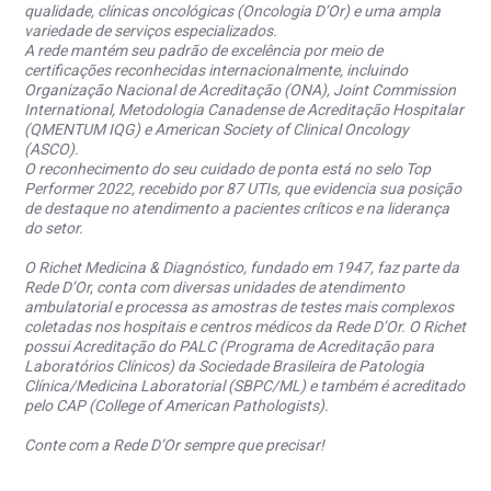
qualidade, clínicas oncológicas (Oncologia D’Or) e uma ampla
variedade de serviços especializados.
A rede mantém seu padrão de excelência por meio de
certificações reconhecidas internacionalmente, incluindo
Organização Nacional de Acreditação (ONA), Joint Commission
International, Metodologia Canadense de Acreditação Hospitalar
(QMENTUM IQG) e American Society of Clinical Oncology
(ASCO).
O reconhecimento do seu cuidado de ponta está no selo Top
Performer 2022, recebido por 87 UTIs, que evidencia sua posição
de destaque no atendimento a pacientes críticos e na liderança
do setor.
O Richet Medicina & Diagnóstico, fundado em 1947, faz parte da
Rede D’Or, conta com diversas unidades de atendimento
ambulatorial e processa as amostras de testes mais complexos
coletadas nos hospitais e centros médicos da Rede D’Or. O Richet
possui Acreditação do PALC (Programa de Acreditação para
Laboratórios Clínicos) da Sociedade Brasileira de Patologia
Clínica/Medicina Laboratorial (SBPC/ML) e também é acreditado
pelo CAP (College of American Pathologists).
Conte com a Rede D’Or sempre que precisar!