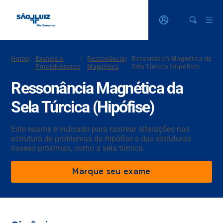
Home
/
Exames e
/
Ressonância
/
Ressonância Magnética da
Procedimentos
Magnética
Sela Túrcica (Hipófise)
Ressonância Magnética da
Sela Túrcica (Hipófise)
Este exame é indicado para rastrear alterações nas
estrutura de problemas da hipófise e das estruturas
ósseas próximas, como a sela túrcica.
Marque seu exame