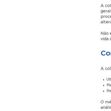
A co
geral
proce
alter
Não e
vida 
Co
A col
Ul
Ma
Re
O mét
análi