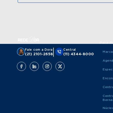
Para P
Fale com a Dora
Central
Marca
(21) 2101-2658
(11) 4344-8000
Agen
Espec
Encon
Centr
Centr
Berna
Núcle