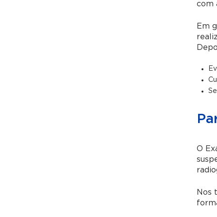
com a
Em ge
reali
Depo
Ev
Cu
Se
Pa
O Ex
suspe
radio
Nos t
forma