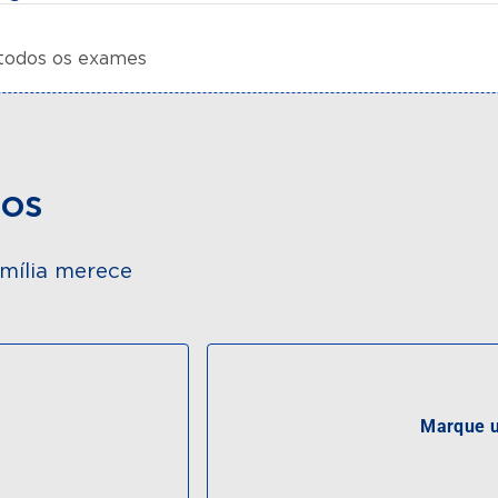
 todos os exames
dos
mília merece
Marque u