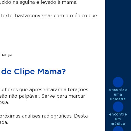
uzido na agulha e levado à mama.
nforto, basta conversar com o médico que
fiança.
 de Clipe Mama?
mulheres que apresentaram alterações
encontre
uma
são não palpável. Serve para marcar
unidade
sia.
encontre
próximas análises radiográficas. Desta
um
ada.
médico