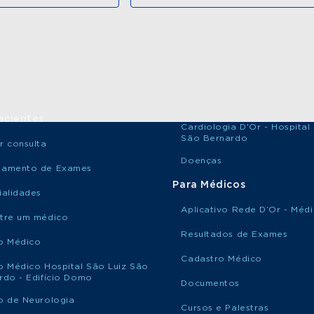
acientes
Cardiologia D'Or - Hospital
São Bernardo
r consulta
Doenças
damento de Exames
Para Médicos
ialidades
Aplicativo Rede D’Or - Méd
tre um médico
Resultados de Exames
o Médico
Cadastro Médico
o Médico Hospital São Luiz São
rdo - Edifício Domo
Documentos
o de Neurologia
Cursos e Palestras