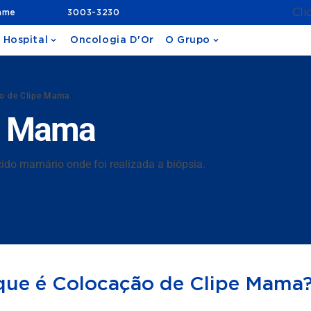
Cli
ame
3003-3230
 Hospital
Oncologia D'Or
O Grupo
o de Clipe Mama
pe Mama
ido mamário onde foi realizada a biópsia.
que é Colocação de Clipe Mama