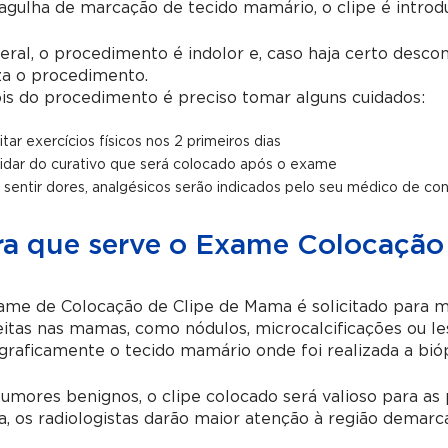
gulha de marcação de tecido mamário, o clipe é introd
ral, o procedimento é indolor e, caso haja certo desco
za o procedimento.
is do procedimento é preciso tomar alguns cuidados:
itar exercícios físicos nos 2 primeiros dias
idar do curativo que será colocado após o exame
 sentir dores, analgésicos serão indicados pelo seu médico de con
ra que serve o Exame Colocação
ame de Colocação de Clipe de Mama é solicitado para 
itas nas mamas, como nódulos, microcalcificações ou le
graficamente o tecido mamário onde foi realizada a bióp
umores benignos, o clipe colocado será valioso para as 
, os radiologistas darão maior atenção à região demarc