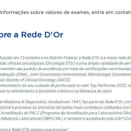
 informações sobre valores de exames, entre em contat
bre a Rede D'Or
uação em 13 estados e no Distrito Federal, a Rede D’Or é a maior rede de 
ade, clínicas oncológicas (Oncologia D’Or) e uma ampla variedade de serv
 mantém seu padrão de excelência por meio de certificações reconhecida
editação (ONA), Joint Commission International, Metodologia Canaden
an Society of Clinical Oncology (ASCO).
nhecimento do seu cuidado de ponta está no selo Top Performer 2022, re
ue no atendimento a pacientes críticos e na liderança do setor.
et Medicina & Diagnóstico, fundado em 1947, faz parte da Rede D’Or, co
torial e processa as amostras de testes mais complexos coletadas nos h
 Acreditação do PALC (Programa de Acreditação para Laboratórios Clínic
a/Medicina Laboratorial (SBPC/ML) e também é acreditado pelo CAP (Coll
com a Rede D’Or sempre que precisar!