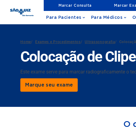
Marcar Consulta
Marcar Ex
Para Pacientes
Para Médicos
O
Home
/
Exames e Procedimentos
/
Ultrassonografia
/
Colocaçã
Colocação de Cli
Este exame serve para marcar radiograficamente o tec
Marque seu exame
O 