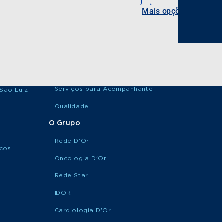
Mais opções
Serviços para Acompanhante
 São Luiz
Qualidade
O Grupo
Rede D'Or
icos
Oncologia D'Or
Rede Star
IDOR
Cardiologia D'Or