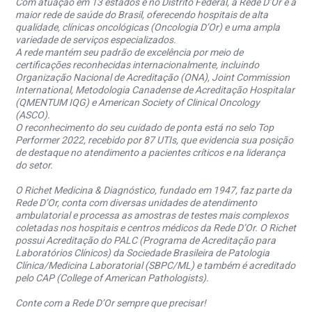
Com atuação em 13 estados e no Distrito Federal, a Rede D’Or é a
maior rede de saúde do Brasil, oferecendo hospitais de alta
qualidade, clínicas oncológicas (Oncologia D’Or) e uma ampla
variedade de serviços especializados.
A rede mantém seu padrão de excelência por meio de
certificações reconhecidas internacionalmente, incluindo
Organização Nacional de Acreditação (ONA), Joint Commission
International, Metodologia Canadense de Acreditação Hospitalar
(QMENTUM IQG) e American Society of Clinical Oncology
(ASCO).
O reconhecimento do seu cuidado de ponta está no selo Top
Performer 2022, recebido por 87 UTIs, que evidencia sua posição
de destaque no atendimento a pacientes críticos e na liderança
do setor.
O Richet Medicina & Diagnóstico, fundado em 1947, faz parte da
Rede D’Or, conta com diversas unidades de atendimento
ambulatorial e processa as amostras de testes mais complexos
coletadas nos hospitais e centros médicos da Rede D’Or. O Richet
possui Acreditação do PALC (Programa de Acreditação para
Laboratórios Clínicos) da Sociedade Brasileira de Patologia
Clínica/Medicina Laboratorial (SBPC/ML) e também é acreditado
pelo CAP (College of American Pathologists).
Conte com a Rede D’Or sempre que precisar!