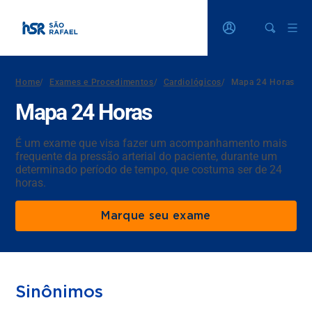
Home
/
Exames e Procedimentos
/
Cardiológicos
/
Mapa 24 Horas
Mapa 24 Horas
É um exame que visa fazer um acompanhamento mais
frequente da pressão arterial do paciente, durante um
determinado período de tempo, que costuma ser de 24
horas.
Marque seu exame
Sinônimos