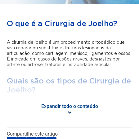
O que é a Cirurgia de Joelho?
A cirurgia de joelho é um procedimento ortopédico que
visa reparar ou substituir estruturas lesionadas da
articulação, como cartilagem, menisco, ligamentos e ossos.
É indicada em casos de lesões graves, desgastes por
artrite ou artrose, fraturas e instabilidade articular.
Quais são os tipos de Cirurgia de
Joelho?
Expandir todo o conteúdo
Artroscopia do Joelho
– procedimento minimamente
invasivo para tratar lesões de cartilagem, menisco e
ligamentos;
Reconstrução do Ligamento Cruzado Anterior
Compartilhe este artigo
(LCA)
– substituição do ligamento rompido por um