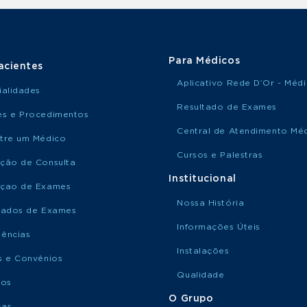
Para Médicos
acientes
Aplicativo Rede D’Or - Méd
ialidades
Resultado de Exames
s e Procedimentos
Central de Atendimento Mé
tre um Médico
Cursos e Palestras
ção de Consulta
Institucional
çao de Exames
Nossa História
tados de Exames
Informações Úteis
ências
Instalações
s e Convênios
Qualidade
ços
O Grupo
ças