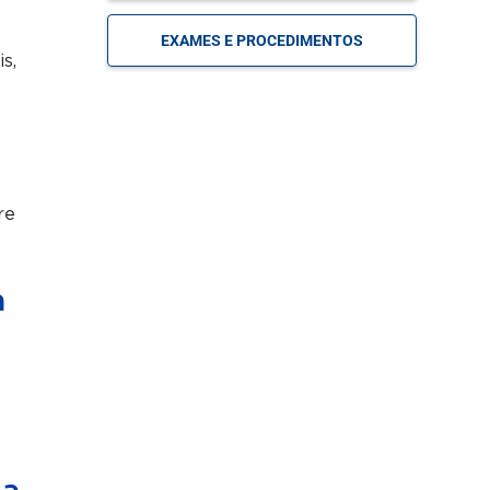
MARQUE
Cirurgia de Coluna
SUA
EXAMES E PROCEDIMENTOS
CONSULTA
s,
MARQUE
Cirurgia de Cotovelo
SUA
CONSULTA
re
MARQUE
Cirurgia de Epilepsia
SUA
CONSULTA
a
MARQUE
Cirurgia de Fígado
SUA
CONSULTA
MARQUE
Cirurgia de Joelho
SUA
CONSULTA