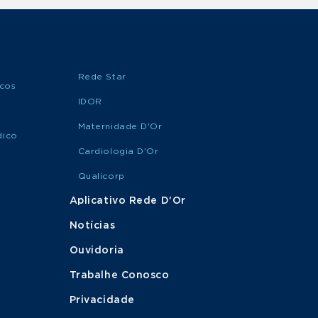
CONSULTA
MARQUE
Cirurgia de Quadril
SUA
CONSULTA
Rede Star
icos
IDOR
MARQUE
Cirurgia do Aparelho
Maternidade D'Or
SUA
Digestivo
dico
CONSULTA
Cardiologia D'Or
Qualicorp
MARQUE
Cirurgia
SUA
Aplicativo Rede D'Or
Endovascular
CONSULTA
Notícias
Ouvidoria
MARQUE
Cirurgia Geral
SUA
Trabalhe Conosco
CONSULTA
Privacidade