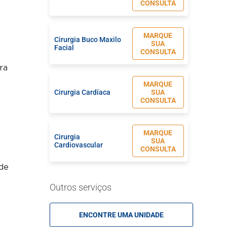
CONSULTA
MARQUE
Cirurgia Buco Maxilo
SUA
Facial
CONSULTA
ra
MARQUE
Cirurgia Cardíaca
SUA
CONSULTA
MARQUE
Cirurgia
SUA
Cardiovascular
CONSULTA
 de
MARQUE
Cirurgia de Cabeça e
Outros serviços
SUA
Pescoço
CONSULTA
ENCONTRE UMA UNIDADE