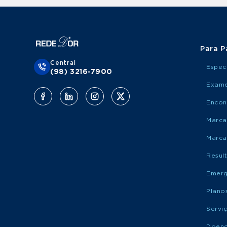
Para P
Central
Espec
(98) 3216-7900
Exame
Encon
Marca
Marca
Resul
Emerg
Plano
Servi
Doen