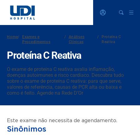
Home
/
Exames e
/
Análises
/
Proteína C
Procedimentos
Clínicas
Reativa
Proteína C Reativa
O exame de proteína C reativa avalia inflamação,
doenças autoimunes e risco cardíaco. Descubra tudo
sobre o exame de proteína C reativa: para que serve,
valores de referência, causas de PCR alta ou baixa e
como é feito. Agende na Rede D’Or
Este exame não necessita de agendamento.
Sinônimos