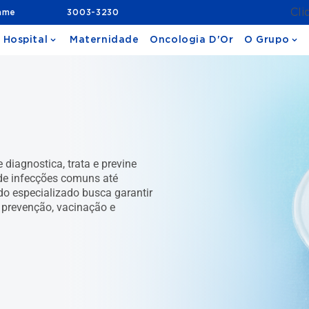
Cli
ame
3003-3230
 Hospital
Maternidade
Oncologia D'Or
O Grupo
 diagnostica, trata e previne
de infecções comuns até
o especializado busca garantir
prevenção, vacinação e