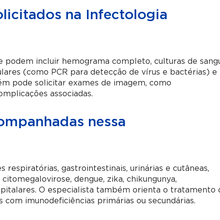
icitados na Infectologia
 e podem incluir hemograma completo, culturas de sang
ulares (como PCR para detecção de vírus e bactérias) e
mbém pode solicitar exames de imagem, como
complicações associadas.
companhadas nessa
espiratórias, gastrointestinais, urinárias e cutâneas,
citomegalovirose, dengue, zika, chikungunya,
spitalares. O especialista também orienta o tratamento 
s com imunodeficiências primárias ou secundárias.