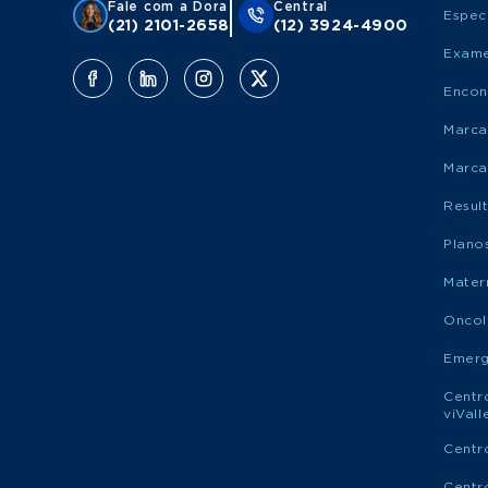
Fale com a Dora
Central
Espec
(21) 2101-2658
(12) 3924-4900
Exame
Encon
Marca
Marca
Resul
Plano
Mater
Oncol
Emerg
Centr
viVal
Centr
Centr