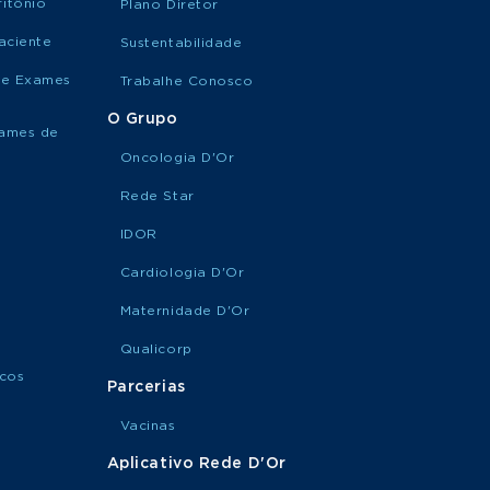
SUA
itônio
Plano Diretor
Pediátrica
CONSULTA
aciente
Sustentabilidade
de Exames
Trabalhe Conosco
MARQUE
Oncohematologia
SUA
Pediátrica
O Grupo
CONSULTA
xames de
Oncologia D'Or
MARQUE
Rede Star
Ortopedia Pediátrica
SUA
CONSULTA
IDOR
Cardiologia D'Or
MARQUE
Maternidade D'Or
Pediatria Geral
SUA
CONSULTA
Qualicorp
icos
Parcerias
MARQUE
Pediatria Oncológica
SUA
Vacinas
CONSULTA
Aplicativo Rede D'Or