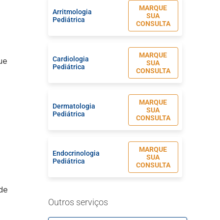
MARQUE
Arritmologia
SUA
Pediátrica
CONSULTA
MARQUE
Cardiologia
ue
SUA
Pediátrica
CONSULTA
MARQUE
Dermatologia
SUA
Pediátrica
CONSULTA
MARQUE
Endocrinologia
SUA
Pediátrica
CONSULTA
de
MARQUE
Gastroenterologia
Outros serviços
SUA
Pediátrica
CONSULTA