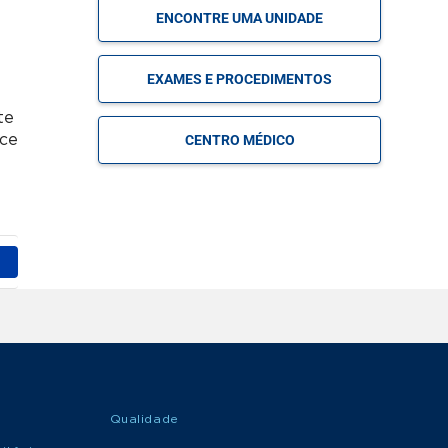
ENCONTRE UMA UNIDADE
MARQUE
Hematologia
SUA
Pediátrica
EXAMES E PROCEDIMENTOS
CONSULTA
te
oce
CENTRO MÉDICO
MARQUE
Imunologia
SUA
Pediátrica
CONSULTA
MARQUE
Nefrologia Pediátrica
SUA
CONSULTA
MARQUE
Neonatologia
SUA
CONSULTA
Qualidade
MARQUE
Neurologia