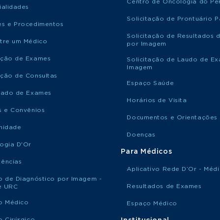
Centro de Oncologia do Per
ialidades
Solicitação de Prontuário P
s e Procedimentos
Solicitação de Resultados 
tre um Médico
por Imagem
ção de Exames
Solicitação de Laudo de E
Imagem
ção de Consultas
Espaço Saúde
tado de Exames
Horários de Visita
s e Convênios
Documentos e Orientações
nidade
Doenças
ogia D'Or
Para Médicos
ências
Aplicativo Rede D’Or - Méd
o de Diagnóstico por Imagem -
Resultados de Exames
le URC
o Médico
Espaço Médico
o Cirúrgico