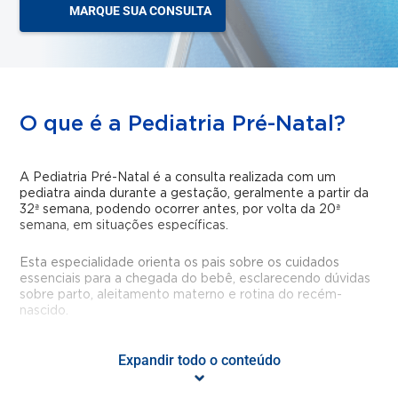
MARQUE SUA CONSULTA
O que é a Pediatria Pré-Natal?
A Pediatria Pré-Natal é a consulta realizada com um
pediatra ainda durante a gestação, geralmente a partir da
32ª semana, podendo ocorrer antes, por volta da 20ª
semana, em situações específicas.
Esta especialidade orienta os pais sobre os cuidados
essenciais para a chegada do bebê, esclarecendo dúvidas
sobre parto, aleitamento materno e rotina do recém-
nascido.
O pediatra também acompanha o bebê nos primeiros dias
Expandir todo o conteúdo
após a alta da maternidade, avaliando ganho de peso,
sinais de icterícia e outras necessidades iniciais.