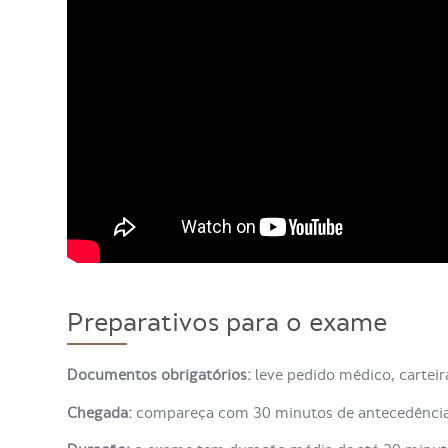
Preparativos para o exame
Documentos obrigatórios:
leve pedido médico, cartei
Chegada:
compareça com 30 minutos de antecedência 