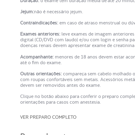
Duração:
o exame tem duração média de até 20 minut
Jejum:
não é necessário jejum.
Contraindicações:
em caso de atraso menstrual ou dúvi
Exames anteriores:
leve exames de imagem anteriores 
digital (CD/DVD com laudo) e/ou com login e senha pa
doenças renais devem apresentar exame de creatinina 
Acompanhante:
menores de 18 anos devem estar aco
até o fim do exame.
Outras orientações:
compareça sem cabelo molhado ou
com roupas confortáveis sem metais. Acessórios metáli
devem ser removidos antes do exame.
Clique no botão abaixo para conferir o preparo comp
orientações para casos com anestesia.
VER PREPARO COMPLETO