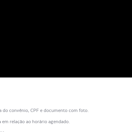
ra do convênio, CPF e documento com foto.
em relação ao horário agendado.