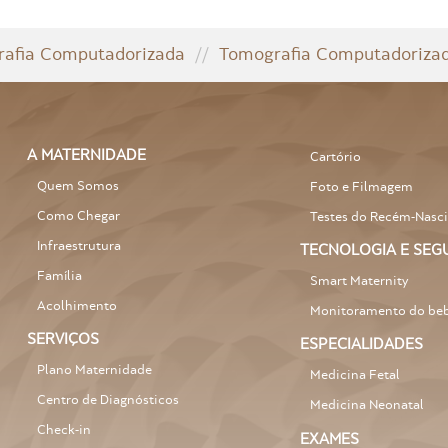
afia Computadorizada
//
Tomografia Computadorizad
A MATERNIDADE
Cartório
Quem Somos
Foto e Filmagem
Como Chegar
Testes do Recém-Nasci
Infraestrutura
TECNOLOGIA E SE
Família
Smart Maternity
Acolhimento
Monitoramento do be
SERVIÇOS
ESPECIALIDADES
Plano Maternidade
Medicina Fetal
Centro de Diagnósticos
Medicina Neonatal
Check-in
EXAMES