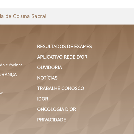
Tomografia
MARQUE
Computadorizada de
SEU
EXAME
Pescoço Partes Moles
a de Coluna Sacral
Tomografia
MARQUE
Computadorizada de
SEU
Segmento Apendicular
EXAME
de Braço
RESULTADOS DE EXAMES
APLICATIVO REDE D'OR
Tomografia
MARQUE
Computadorizada de
do e Vacinas
SEU
Segmento Apendicular
OUVIDORIA
EXAME
de Coxa
GURANÇA
NOTÍCIAS
Tomografia
TRABALHE CONOSCO
MARQUE
Computadorizada de
bê
SEU
Segmento Apendicular
EXAME
IDOR
de Mão
ONCOLOGIA D'OR
Tomografia
MARQUE
PRIVACIDADE
Computadorizada de
SEU
Segmento Apendicular
EXAME
de Pé