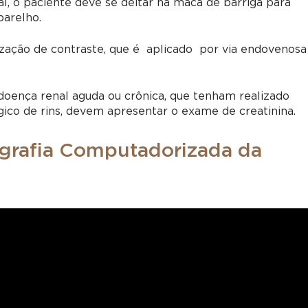
l, o paciente deve se deitar na maca de barriga para
parelho.
zação de contraste, que é aplicado por via endovenosa
oença renal aguda ou crônica, que tenham realizado
ico de rins, devem apresentar o exame de creatinina.
grafia Computadorizada da