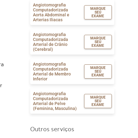
Angiotomografia
MARQUE
Computadorizada
SEU
Aorta Abdominal e
EXAME
Arterias Iliacas
Angiotomografia
MARQUE
Computadorizada
SEU
Arterial de Crânio
EXAME
(Cerebral)
Angiotomografia
ra
MARQUE
Computadorizada
SEU
Arterial de Membro
EXAME
Inferior
r
Angiotomografia
MARQUE
Computadorizada
SEU
Arterial de Pelve
EXAME
(Feminina, Masculina)
Angiotomografia
MARQUE
Computadorizada
Outros serviços
SEU
EXAME
Coronariana