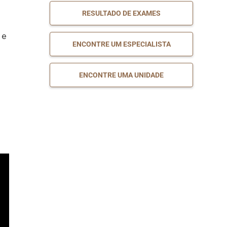
RESULTADO DE EXAMES
AngioTomografia
MARQUE
Computadorizada de
SEU
EXAME
Aorta Abdominal
 e
ENCONTRE UM ESPECIALISTA
AngioTomografia
MARQUE
Computadorizada de
SEU
EXAME
Aorta Torácica
ENCONTRE UMA UNIDADE
Angiotomografia
MARQUE
Computadorizada de
SEU
EXAME
Artérias Renais
Tomografia
MARQUE
Computadorizada de
SEU
EXAME
Abdome Superior
Tomografia
MARQUE
Computadorizada de
SEU
EXAME
Abdome Total
Tomografia
MARQUE