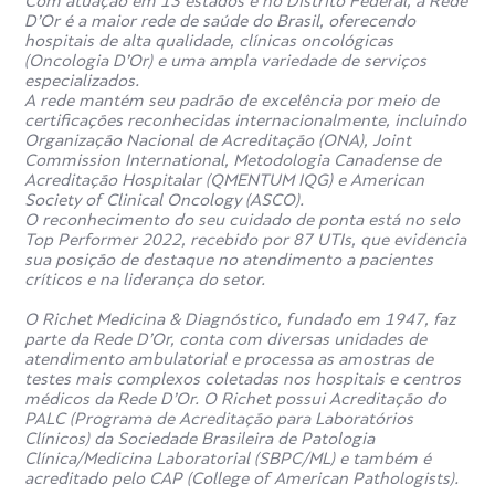
Com atuação em 13 estados e no Distrito Federal, a Rede
D’Or é a maior rede de saúde do Brasil, oferecendo
hospitais de alta qualidade, clínicas oncológicas
(Oncologia D’Or) e uma ampla variedade de serviços
especializados.
A rede mantém seu padrão de excelência por meio de
certificações reconhecidas internacionalmente, incluindo
Organização Nacional de Acreditação (ONA), Joint
Commission International, Metodologia Canadense de
Acreditação Hospitalar (QMENTUM IQG) e American
Society of Clinical Oncology (ASCO).
O reconhecimento do seu cuidado de ponta está no selo
Top Performer 2022, recebido por 87 UTIs, que evidencia
sua posição de destaque no atendimento a pacientes
críticos e na liderança do setor.
O Richet Medicina & Diagnóstico, fundado em 1947, faz
parte da Rede D’Or, conta com diversas unidades de
atendimento ambulatorial e processa as amostras de
testes mais complexos coletadas nos hospitais e centros
médicos da Rede D’Or. O Richet possui Acreditação do
PALC (Programa de Acreditação para Laboratórios
Clínicos) da Sociedade Brasileira de Patologia
Clínica/Medicina Laboratorial (SBPC/ML) e também é
acreditado pelo CAP (College of American Pathologists).