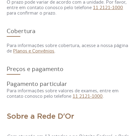
O prazo pode variar de acordo com a unidade. Por favor,
entre em contato conosco pelo telefone
11 2121-1000
para confirmar o prazo.
Cobertura
Para que serve o Exame
Tomografia Computadorizada de
Para informações sobre cobertura, acesse a nossa página
de
Planos e Convênios
.
Pescoço Partes Moles?
Preços e pagamento
O Exame de Tomografia Computadorizada de Pescoço
das Partes Moles é solicitado para identificar e avaliar
Pagamento particular
patologias nas partes moles do pescoço. Entre elas estão:
Para informações sobre valores de exames, entre em
contato conosco pelo telefone
11 2121-1000
.
Traumas
Sarcoma
Tumores
Sobre a Rede D'Or
Cistos