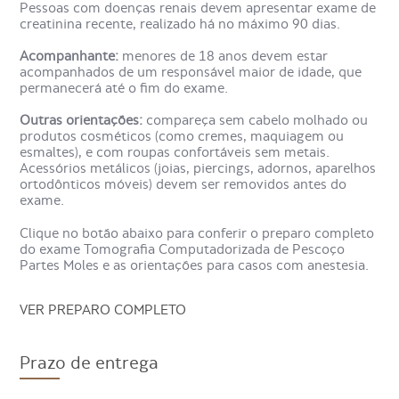
Em seguida, o paciente deita-se na maca do aparelho, que
Pessoas com doenças renais devem apresentar exame de
depois desliza até a posição para captação de imagens,
creatinina recente, realizado há no máximo 90 dias.
devendo ficar imóvel por alguns instantes, para melhor
qualidade das imagens.
Acompanhante:
menores de 18 anos devem estar
acompanhados de um responsável maior de idade, que
permanecerá até o fim do exame.
Se o radiologista estiver satisfeito com as imagens, o
paciente está liberado.
Outras orientações:
compareça sem cabelo molhado ou
produtos cosméticos (como cremes, maquiagem ou
Como é o preparo da
esmaltes), e com roupas confortáveis sem metais.
Acessórios metálicos (joias, piercings, adornos, aparelhos
Tomografia Computadorizada de
ortodônticos móveis) devem ser removidos antes do
Pescoço Partes Moles?
exame.
Clique no botão abaixo para conferir o preparo completo
do exame
Tomografia Computadorizada de Pescoço
Partes Moles
e as orientações para casos com anestesia.
VER PREPARO COMPLETO
Prazo de entrega