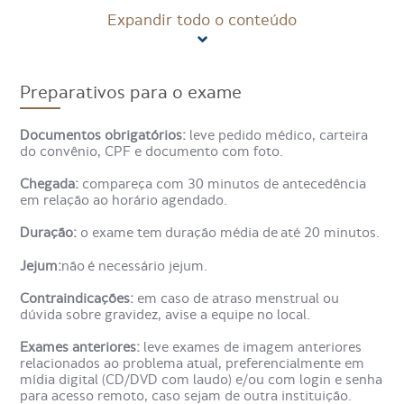
O procedimento faz uso de radiação ionizante, a mesma
Expandir todo o conteúdo
utilizada no Raio-X, sendo, portanto não recomendado
para gestantes.
Em alguns casos é necessário o uso de contraste
Preparativos para o exame
endovenoso para evidenciar alterações em determinadas
regiões.
Documentos obrigatórios:
leve pedido médico, carteira
do convênio, CPF e documento com foto.
Como é feito o exame
Tomografia Computadorizada de
Chegada:
compareça com 30 minutos de antecedência
em relação ao horário agendado.
Pescoço Partes Moles?
Duração:
o exame tem duração média de até 20 minutos.
Jejum:
não é necessário jejum.
O preparo para o exame de Tomografia Computadorizada
de Pescoços Partes Moles é combinado com o médico
Contraindicações:
em caso de atraso menstrual ou
solicitante ou com o local onde será realizado o
dúvida sobre gravidez, avise a equipe no local.
procedimento.
Exames anteriores:
leve exames de imagem anteriores
No dia do exame, o radiologista conversa sobre todas as
relacionados ao problema atual, preferencialmente em
etapas e possíveis efeitos colaterais do contraste.
mídia digital (CD/DVD com laudo) e/ou com login e senha
para acesso remoto, caso sejam de outra instituição.