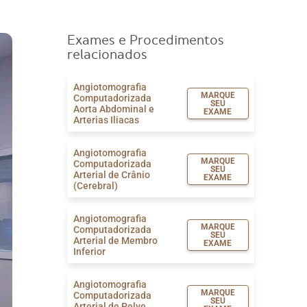
Exames e Procedimentos
relacionados
Angiotomografia
MARQUE
Computadorizada
SEU
Aorta Abdominal e
EXAME
Arterias Iliacas
Angiotomografia
MARQUE
Computadorizada
SEU
Arterial de Crânio
EXAME
(Cerebral)
Angiotomografia
MARQUE
Computadorizada
SEU
Arterial de Membro
EXAME
Inferior
Angiotomografia
MARQUE
Computadorizada
SEU
Arterial de Pelve