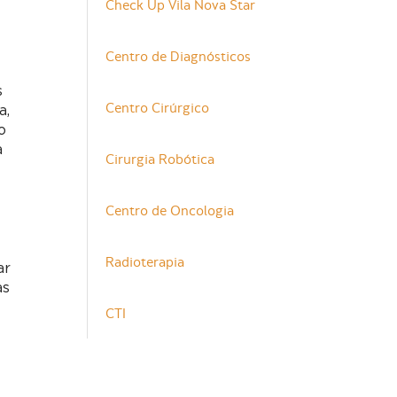
Check Up Vila Nova Star
Centro de Diagnósticos
s
Centro Cirúrgico
a,
o
a
Cirurgia Robótica
Centro de Oncologia
Radioterapia
ar
as
CTI