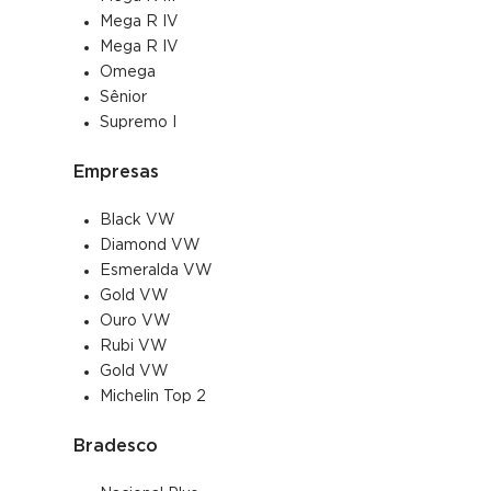
Mega R IV
Mega R IV
Omega
Sênior
Supremo I
Empresas
Black VW
Diamond VW
Esmeralda VW
Gold VW
Ouro VW
Rubi VW
Gold VW
Michelin Top 2
Bradesco