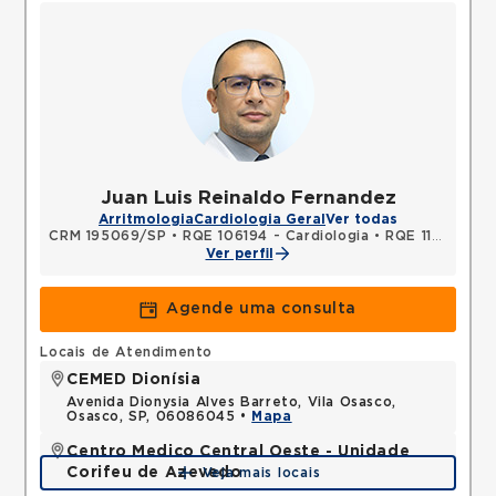
Juan Luis Reinaldo Fernandez
Arritmologia
Cardiologia Geral
Ver todas
CRM 195069/SP
•
RQE 106194 - Cardiologia
•
RQE 115782 - Clínica médica
Ver perfil
Agende uma consulta
Locais de Atendimento
CEMED Dionísia
Avenida Dionysia Alves Barreto, Vila Osasco,
Osasco, SP, 06086045 •
Mapa
Centro Medico Central Oeste - Unidade
Corifeu de Azevedo
Veja mais locais
Avenida Corifeu de Azevedo Marques, Centro,