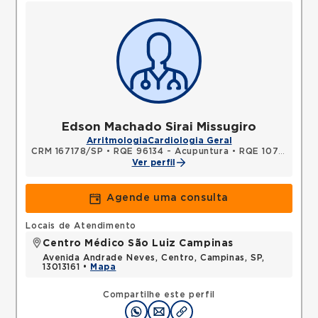
Edson Machado Sirai Missugiro
Arritmologia
Cardiologia Geral
CRM 167178/SP
•
RQE 96134 - Acupuntura
•
RQE 107649 - Medicina intensiva
Ver perfil
Agende uma consulta
Locais de Atendimento
Centro Médico São Luiz Campinas
Avenida Andrade Neves, Centro, Campinas, SP,
13013161 •
Mapa
Compartilhe este perfil