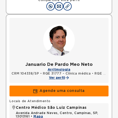
Compartilhe este perfil
Januario De Pardo Meo Neto
Arritmologia
CRM 104338/SP
•
RQE 31777 - Clínica médica
•
RQE 31778 - Cardiologia
Ver perfil
Agende uma consulta
Locais de Atendimento
Centro Médico São Luiz Campinas
Avenida Andrade Neves, Centro, Campinas, SP,
13013161 •
Mapa