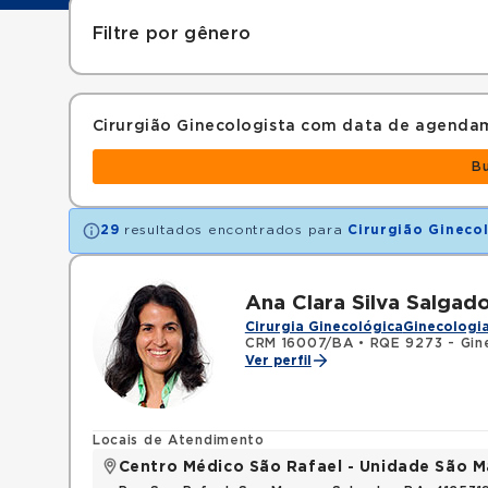
Filtre por gênero
Cirurgião Ginecologista com data de agenda
B
29
resultados encontrados para
Cirurgião Gineco
Ana Clara Silva Salgad
Cirurgia Ginecológica
Ginecologia
CRM 16007/BA
•
RQE 9273 - Gine
Ver perfil
Locais de Atendimento
Centro Médico São Rafael - Unidade São M