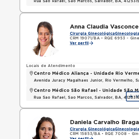
Rua Sao Rafael, Sao Marcos, Salvador, BA, 412531
Anna Claudia Vasconce
Cirurgia Ginecológica
Ginecologia
CRM 19071/BA
•
RQE 6953 - Gine
Ver perfil
Locais de Atendimento
Centro Médico Aliança - Unidade Rio Verm
Avenida Juracy Magalhaes Junior, Rio Vermelho, 
Centro Médico São Rafael - Unidade São M
V
Rua Sao Rafael, Sao Marcos, Salvador, BA, 412531
Daniela Carvalho Braga
Cirurgia Ginecológica
Ginecologia
CRM 15853/BA
•
RQE 7008 - Gine
Ver perfil