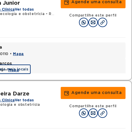
Agende uma consulta
a Junior
 Clínica
Ver todas
ecologia e obstetrícia
•
RQE 12641 - Medicina do tráfego
Compartilhe este perfil
a
70110 •
Mapa
arcos
eja mais locais
90 •
Mapa
Agende uma consulta
eira Darze
 Clínica
Ver todas
ologia e obstetrícia
Compartilhe este perfil