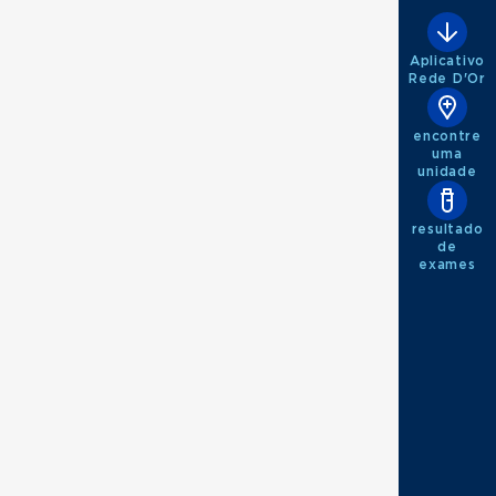
Aplicativo
Rede D'Or
encontre
uma
unidade
resultado
de
exames