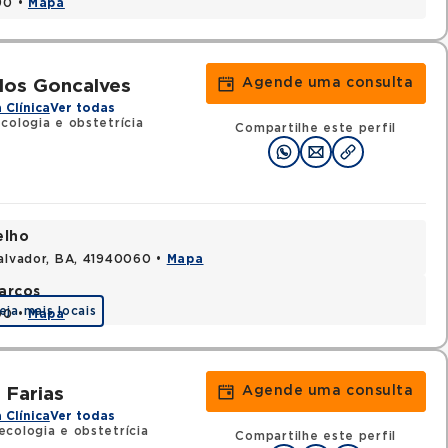
90 •
Mapa
Agende uma consulta
los Goncalves
 Clínica
Ver todas
cologia e obstetrícia
Compartilhe este perfil
elho
Salvador, BA, 41940060 •
Mapa
arcos
eja mais locais
90 •
Mapa
Agende uma consulta
 Farias
 Clínica
Ver todas
cologia e obstetrícia
Compartilhe este perfil