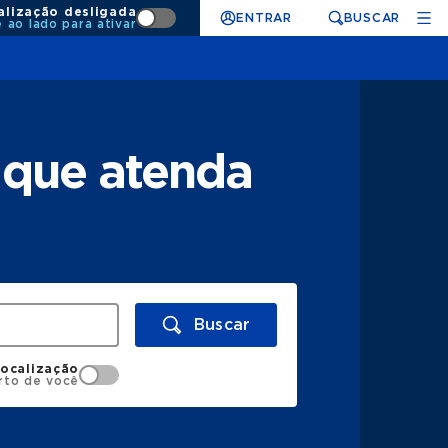
alização desligada
ENTRAR
BUSCAR
e ao lado para ativar
 que atenda
Buscar
localização
rto de você