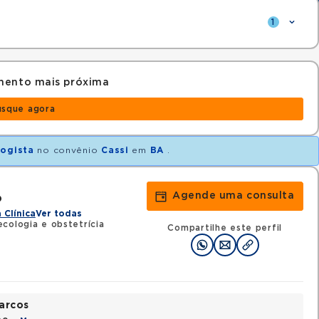
1
mento mais próxima
usque agora
logista
no convênio
Cassi
em
BA
.
Agende uma consulta
o
 Clínica
Ver todas
cologia e obstetrícia
Compartilhe este perfil
arcos