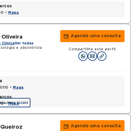
arcos
90 •
Mapa
Agende uma consulta
Oliveira
 Clínica
Ver todas
cologia e obstetrícia
Compartilhe este perfil
a
70110 •
Mapa
arcos
eja mais locais
90 •
Mapa
Agende uma consulta
 Queiroz