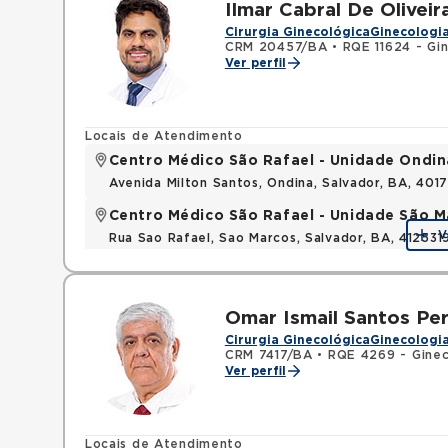
Ilmar Cabral De Oliveir
Cirurgia Ginecológica
Ginecologia
CRM 20457/BA
•
RQE 11624 - Gin
Ver perfil
Locais de Atendimento
Centro Médico São Rafael - Unidade Ondin
Avenida Milton Santos, Ondina, Salvador, BA, 401
Centro Médico São Rafael - Unidade São M
V
Rua Sao Rafael, Sao Marcos, Salvador, BA, 412531
Omar Ismail Santos Per
Cirurgia Ginecológica
Ginecologia
CRM 7417/BA
•
RQE 4269 - Ginec
Ver perfil
Locais de Atendimento