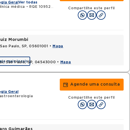
gia Geral
Ver todas
ínica médica
•
RQE 109521 - Gastroenterologia
Compartilhe este perfil
 Luiz Morumbi
 Sao Paulo, SP, 05601001 •
Mapa
eja mais locais
ibi, Sao Paulo, SP, 04543000 •
Mapa
Agende uma consulta
gia Geral
astroenterologia
Compartilhe este perfil
varo Guimarães