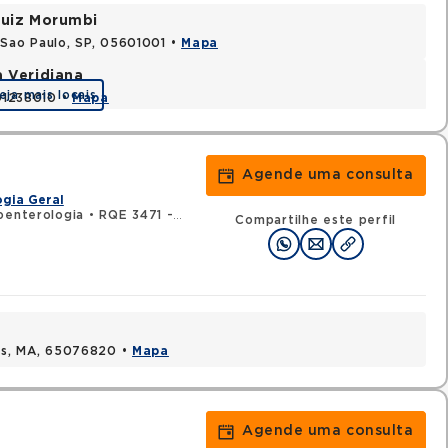
 Luiz Morumbi
 Sao Paulo, SP, 05601001 •
Mapa
a Veridiana
eja mais locais
 01238010 •
Mapa
Agende uma consulta
gia Geral
oenterologia
•
RQE 3471 - Endoscopia
Compartilhe este perfil
uis, MA, 65076820 •
Mapa
Agende uma consulta