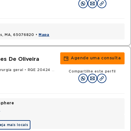
uis, MA, 65076820 •
Mapa
Agende uma consulta
es De Oliveira
rurgia geral
•
RQE 20424 - Endoscopia
Compartilhe este perfil
sphere
a
eja mais locais