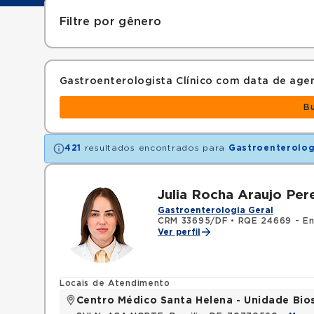
Filtre por gênero
Gastroenterologista Clínico com data de ag
B
421
resultados encontrados para
Gastroenterolog
Julia Rocha Araujo Pere
Gastroenterologia Geral
CRM 33695/DF
•
RQE 24669 - En
Ver perfil
Locais de Atendimento
Centro Médico Santa Helena - Unidade Bio