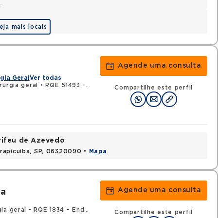
a
eja mais locais
Agende uma consulta
gia Geral
Ver todas
rurgia geral
•
RQE 51493 - Coloproctologia
Compartilhe este perfil
rifeu de Azevedo
rapicuiba, SP, 06320090 •
Mapa
Agende uma consulta
za
ia geral
•
RQE 1834 - Endoscopia
•
RQE 2179 - Gastroenterologia
Compartilhe este perfil