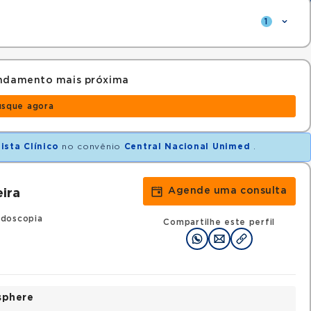
1
endamento mais próxima
usque agora
ista Clínico
no convênio
Central Nacional Unimed
.
Agende uma consulta
ira
doscopia
Compartilhe este perfil
sphere