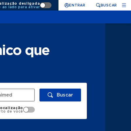
alização desligada
ENTRAR
BUSCAR
e ao lado para ativar
nico que
Buscar
localização
rto de você