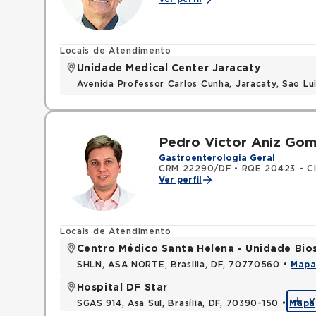
Locais de Atendimento
Unidade Medical Center Jaracaty
Avenida Professor Carlos Cunha, Jaracaty, Sao L
Pedro Victor Aniz Gom
Gastroenterologia Geral
CRM 22290/DF
•
RQE 20423 - Ci
Ver perfil
Locais de Atendimento
Centro Médico Santa Helena - Unidade Bio
SHLN, ASA NORTE, Brasilia, DF, 70770560 •
Map
Hospital DF Star
V
SGAS 914, Asa Sul, Brasília, DF, 70390-150 •
Mapa