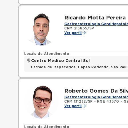
Ricardo Motta Pereira
Gastroenterologia Geral
Hepatolo
CRM 213855/SP
Ver perfil
Locais de Atendimento
Centro Médico Central Sul
Estrada de Itapecerica, Capao Redondo, Sao Pau
Roberto Gomes Da Silv
Gastroenterologia Geral
Hepatolo
CRM 131232/SP
•
RQE 43570 - Ga
Ver perfil
Locais de Atendimento