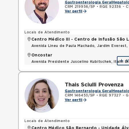
Gastroenterologia Geral
Hepatolo
CRM 219956/SP
•
RQE 92336 - Cl
Ver perfil
Locais de Atendimento
Centro Médico III - Centro de Infusão São
Avenida Lineu de Paula Machado, Jardim Everest,
Oncostar
V
Avenida Presidente Juscelino Kubitschek, Itaim B
Thais Sciulli Provenza
Gastroenterologia Geral
Hepatolo
CRM 146453/SP
•
RQE 97327 - G
Ver perfil
Locais de Atendimento
Centro Médico São Bernardo - Unidade Ál