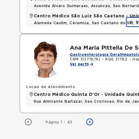
Avenida Alvaro Guimaraes, Assuncao, Sao Bernar
Centro Médico São Luiz São Caetano - Un
V
Alameda Caulim, Ceramica, Sao Caetano do Sul, S
Ana Maria Pittella De 
Gastroenterologia Geral
Hepatolo
CRM 313719/RJ
•
RQE 31782 - He
Ver perfil
Locais de Atendimento
Centro Médico Quinta D'Or - Unidade Quin
Rua Almirante Baltazar, Sao Cristovao, Rio de Ja
Página 1 - 43