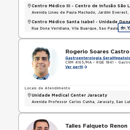
Centro Médico III - Centro de Infusão São
Avenida Lineu de Paula Machado, Jardim Everest,
Centro Médico Santa Isabel - Unidade Don
V
Rua Dona Veridiana, Vila Buarque, Sao Paulo, SP,
Rogerio Soares Castro
Gastroenterologia Geral
Hepatolo
CRM 4165/MA
•
RQE 1841 - Gastr
Ver perfil
Locais de Atendimento
Unidade Medical Center Jaracaty
Avenida Professor Carlos Cunha, Jaracaty, Sao L
Talles Falqueto Renon