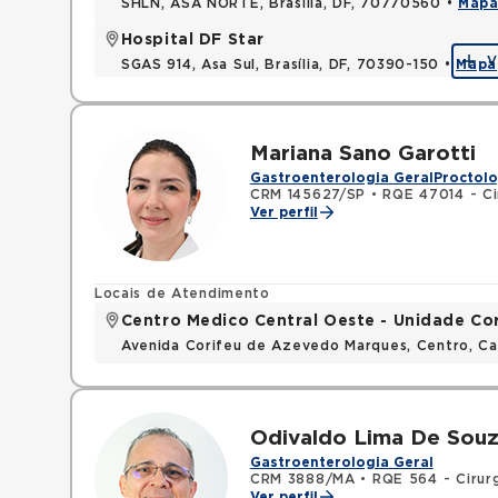
SHLN, ASA NORTE, Brasilia, DF, 70770560 •
Map
Hospital DF Star
V
SGAS 914, Asa Sul, Brasília, DF, 70390-150 •
Mapa
Mariana Sano Garotti
Gastroenterologia Geral
Proctolo
CRM 145627/SP
•
RQE 47014 - Ci
Ver perfil
Locais de Atendimento
Centro Medico Central Oeste - Unidade Co
Avenida Corifeu de Azevedo Marques, Centro, Ca
Odivaldo Lima De Sou
Gastroenterologia Geral
CRM 3888/MA
•
RQE 564 - Cirurg
Ver perfil