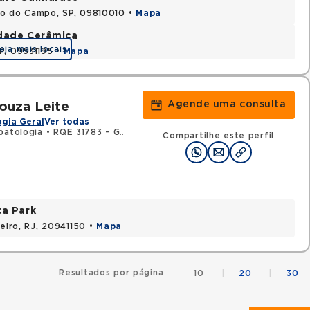
do do Campo, SP, 09810010 •
Mapa
idade Cerâmica
eja mais locais
P, 09531195 •
Mapa
Agende uma consulta
Souza Leite
gia Geral
Ver todas
patologia
•
RQE 31783 - Gastroenterologia
•
RQE 32357 - Clínica 
Compartilhe este perfil
ta Park
neiro, RJ, 20941150 •
Mapa
Resultados por página
10
|
20
|
30