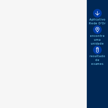
Aplicativo
Rede D'Or
encontre
uma
unidade
resultado
de
exames