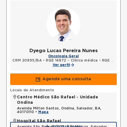
Dyego Lucas Pereira Nunes
Oncologia Geral
CRM 20895/BA
•
RQE 14872 - Clínica médica
•
RQE 14873 - Oncologia clínica
Ver perfil
Agende uma consulta
Locais de Atendimento
Centro Médico São Rafael - Unidade
Ondina
Avenida Milton Santos, Ondina, Salvador, BA,
40170110 •
Mapa
Hospital São Rafael
Veja mais locais
Avenida São Rafael, 2152, São Marcos, Salvador,