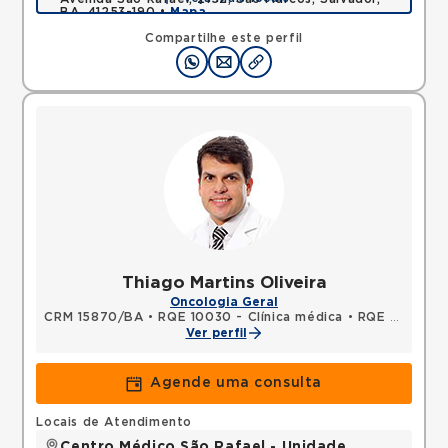
BA, 41253-190 •
Mapa
Compartilhe este perfil
Thiago Martins Oliveira
Oncologia Geral
CRM 15870/BA
•
RQE 10030 - Clínica médica
•
RQE 10031 - Oncologia clínica
Ver perfil
Agende uma consulta
Locais de Atendimento
Centro Médico São Rafael - Unidade