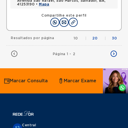
Avenida Sao Rafael, Sao Marcos, Salvador, BA,
41253190 •
Mapa
Compartilhe este perfil
Resultados por página
10
|
20
|
30
Página 1 - 2
Agende
Marcar Consulta
Marcar Exame
por
Whatsapp
Central