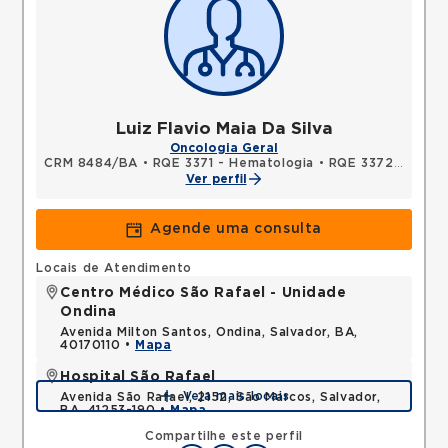
Luiz Flavio Maia Da Silva
Oncologia Geral
CRM 8484/BA
•
RQE 3371 - Hematologia
•
RQE 3372 - Medicina interna ou clínica médica
Ver perfil
Agende uma consulta
Locais de Atendimento
Centro Médico São Rafael - Unidade
Ondina
Avenida Milton Santos, Ondina, Salvador, BA,
40170110 •
Mapa
Hospital São Rafael
Veja mais locais
Avenida São Rafael, 2152, São Marcos, Salvador,
BA, 41253-190 •
Mapa
Compartilhe este perfil