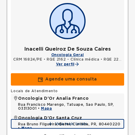
Inacelli Queiroz De Souza Caires
Oncologia Geral
CRM 16824/PE
•
RQE 2162 - Clínica médica
•
RQE 2207 - Oncologia clínica
Ver perfil
Agende uma consulta
Locais de Atendimento
Oncologia D'Or Analia Franco
Rua Francisco Marengo, Tatuape, Sao Paulo, SP,
03313001 •
Mapa
Oncologia D'Or Santa Cruz
Veja mais locais
Rua Bruno Filgueira, Batel, Curitiba, PR, 80440220
•
Mapa