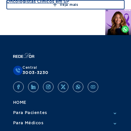
Oncologistas Clínicos em SP
Veja mais
Agende
por
Whatsapp
Central
3003-3230
HOME
Para Pacientes
Para Médicos