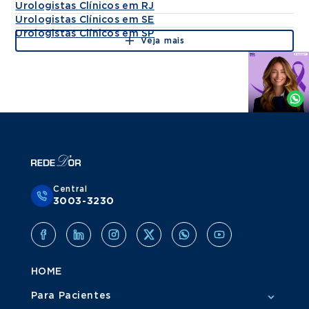
Urologistas Clínicos em RJ
Urologistas Clínicos em SE
Urologistas Clínicos em SP
Veja mais
Agende
por
Whatsapp
Central
3003-3230
HOME
Para Pacientes