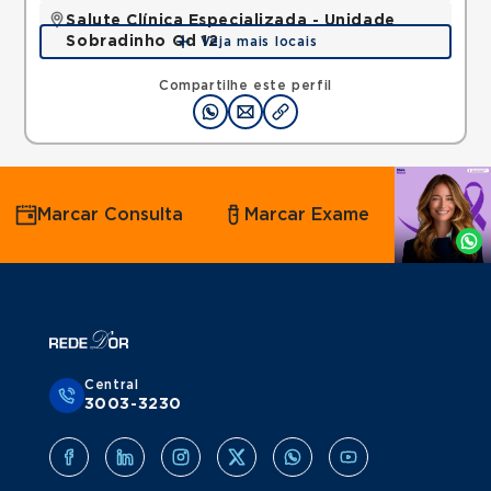
Salute Clínica Especializada - Unidade
Sobradinho Qd 12
Veja mais locais
QUADRA, SOBRADINHO, Brasilia, DF, 73010120 •
Mapa
Compartilhe este perfil
Agende
Marcar Consulta
Marcar Exame
por
Whatsapp
Central
3003-3230