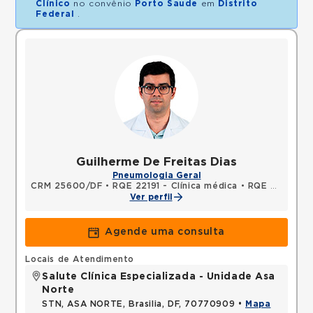
Clínico
no convênio
Porto Saude
em
Distrito
Federal
.
Guilherme De Freitas Dias
Pneumologia Geral
CRM 25600/DF
•
RQE 22191 - Clínica médica
•
RQE 25493 - Pneumologia
Ver perfil
Agende uma consulta
Locais de Atendimento
Salute Clínica Especializada - Unidade Asa
Norte
STN, ASA NORTE, Brasilia, DF, 70770909 •
Mapa