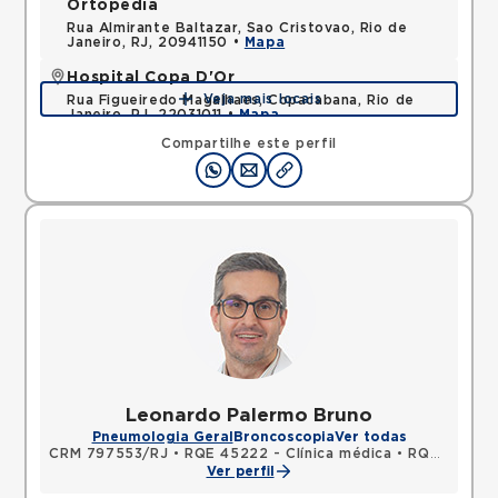
Ortopedia
Rua Almirante Baltazar, Sao Cristovao, Rio de
Janeiro, RJ, 20941150 •
Mapa
Hospital Copa D'Or
Veja mais locais
Rua Figueiredo Magalhaes, Copacabana, Rio de
Janeiro, RJ, 22031011 •
Mapa
Compartilhe este perfil
Leonardo Palermo Bruno
Pneumologia Geral
Broncoscopia
Ver todas
CRM 797553/RJ
•
RQE 45222 - Clínica médica
•
RQE 45223 - Pneumologia
Ver perfil