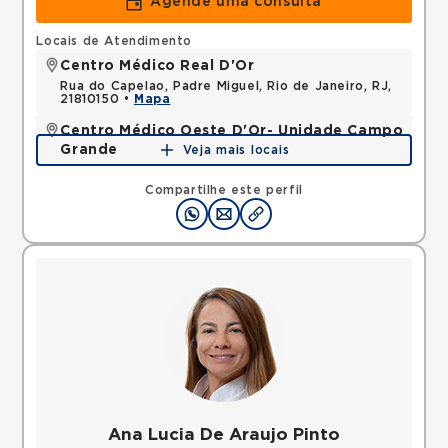
Agende uma consulta
Locais de Atendimento
Centro Médico Real D'Or
Rua do Capelao, Padre Miguel, Rio de Janeiro, RJ,
21810150 •
Mapa
Centro Médico Oeste D'Or- Unidade Campo
Grande
Veja mais locais
Rua Olinda Ellis, Campo Grande, Rio de Janeiro, RJ,
23045160 •
Mapa
Compartilhe este perfil
Ana Lucia De Araujo Pinto