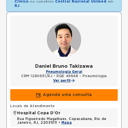
Clínico
no convênio
Central Nacional Unimed
em
RJ
.
Daniel Bruno Takizawa
Pneumologia Geral
CRM 1280651/RJ
•
RQE 49648 - Pneumologia
Ver perfil
Agende uma consulta
Locais de Atendimento
Hospital Copa D'Or
Rua Figueiredo Magalhaes, Copacabana, Rio de
Janeiro, RJ, 22031011 •
Mapa