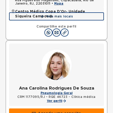
Rua Figueiredo Magalhaes, Copacabana, Rio de
Janeiro, RJ, 22031011 •
Mapa
Centro Médico Copa D'Or- Unidade
Siqueira Campos II
Veja mais locais
Rua Siqueira Campos, Copacabana, Rio de Janeiro,
RJ, 22031071 •
Mapa
Compartilhe este perfil
Ana Carolina Rodrigues De Souza
Pneumologia Geral
CRM 1177095/RJ
•
RQE 46723 - Clínica médica
Ver perfil