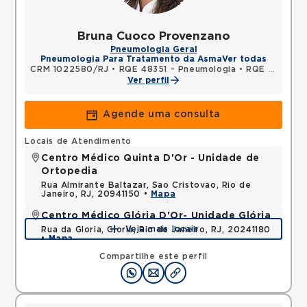
Bruna Cuoco Provenzano
Pneumologia Geral
Pneumologia Para Tratamento da Asma
Ver todas
CRM 1022580/RJ
•
RQE 48351 - Pneumologia
•
RQE 48352 - Clínica médica
Ver perfil
Agende uma consulta
Locais de Atendimento
Centro Médico Quinta D'Or - Unidade de
Ortopedia
Rua Almirante Baltazar, Sao Cristovao, Rio de
Janeiro, RJ, 20941150 •
Mapa
Centro Médico Glória D'Or- Unidade Glória
Veja mais locais
Rua da Gloria, Gloria, Rio de Janeiro, RJ, 20241180
•
Mapa
Compartilhe este perfil