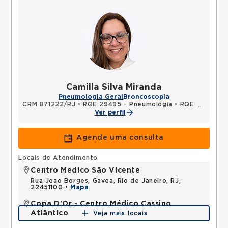
Camilla Silva Miranda
Pneumologia Geral
Broncoscopia
CRM 871222/RJ
•
RQE 29495 - Pneumologia
•
RQE 29496 - Clínica médica
Ver perfil
Agende uma consulta
Locais de Atendimento
Centro Medico São Vicente
Rua Joao Borges, Gavea, Rio de Janeiro, RJ,
22451100 •
Mapa
Copa D'Or - Centro Médico Cassino
Atlântico
Veja mais locais
Avenida Atlantica, Copacabana, Rio de Janeiro, RJ,