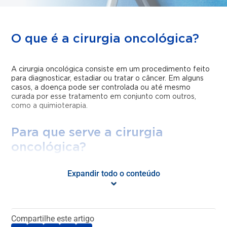
O que é a cirurgia oncológica?
A cirurgia oncológica consiste em um procedimento feito
para diagnosticar, estadiar ou tratar o câncer. Em alguns
casos, a doença pode ser controlada ou até mesmo
curada por esse tratamento em conjunto com outros,
como a quimioterapia.
Para que serve a cirurgia
oncológica?
Expandir todo o conteúdo
Este tipo de cirurgia tem como principal objetivo a
remoção de tumores malignos, ou a redução de seu
tamanho antes de outros tipos de tratamento.
A cirurgia oncológica também é uma maneira de avaliar a
Compartilhe este artigo
extensão da doença. Ou seja, em alguns casos, só é