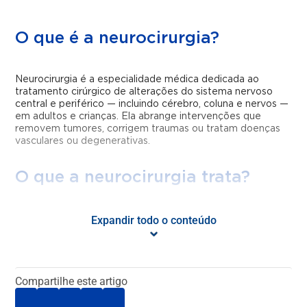
O que é a neurocirurgia?
Neurocirurgia é a especialidade médica dedicada ao
tratamento cirúrgico de alterações do sistema nervoso
central e periférico — incluindo cérebro, coluna e nervos —
em adultos e crianças. Ela abrange intervenções que
removem tumores, corrigem traumas ou tratam doenças
vasculares ou degenerativas.
O que a neurocirurgia trata?
A neurocirurgia atua em condições como: tumores
Expandir todo o conteúdo
cerebrais ou da coluna, aneurismas, traumatismos
cranianos e medulares, epilepsia, malformações
congênitas, compressões da coluna e distúrbios funcionais
como Parkinson e dores crônicas.
Compartilhe este artigo
Quais são os tipos de