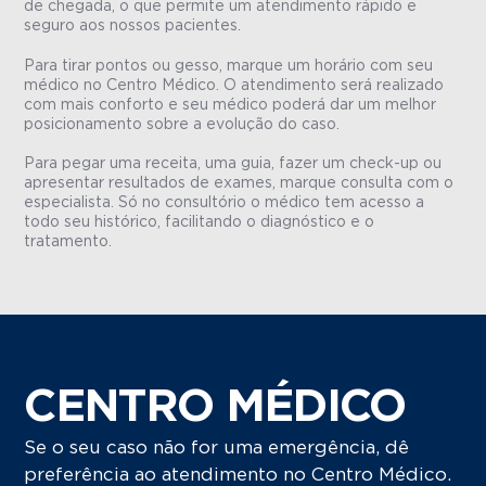
de chegada, o que permite um atendimento rápido e
seguro aos nossos pacientes.
Para tirar pontos ou gesso, marque um horário com seu
médico no Centro Médico. O atendimento será realizado
com mais conforto e seu médico poderá dar um melhor
posicionamento sobre a evolução do caso.
Para pegar uma receita, uma guia, fazer um check-up ou
apresentar resultados de exames, marque consulta com o
especialista. Só no consultório o médico tem acesso a
todo seu histórico, facilitando o diagnóstico e o
tratamento.
CENTRO MÉDICO
Se o seu caso não for uma emergência, dê
preferência ao atendimento no Centro Médico.