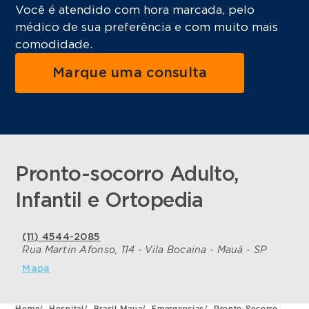
Você é atendido com hora marcada, pelo
médico de sua preferência e com muito mais
comodidade.
Marque uma consulta
Pronto-socorro Adulto,
Infantil e Ortopedia
(11) 4544-2085
Rua Martin Afonso, 114 - Vila Bocaina - Mauá - SP
Mapa
Home
/
Hospital
/
Brasil Maua
/
Emergencias
/
Pronto-Socorro