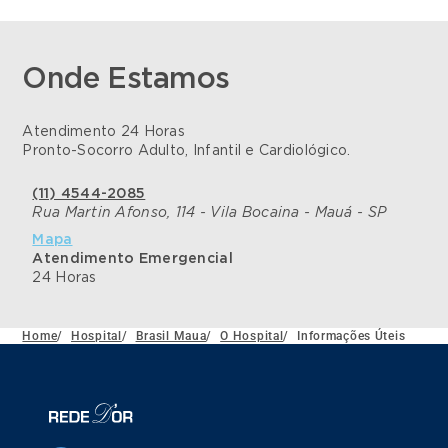
Onde Estamos
Atendimento 24 Horas
Pronto-Socorro Adulto, Infantil e Cardiológico.
(11) 4544-2085
Rua Martin Afonso, 114 - Vila Bocaina - Mauá - SP
Mapa
Atendimento Emergencial
24 Horas
Home
/
Hospital
/
Brasil Maua
/
O Hospital
/
Informações Úteis