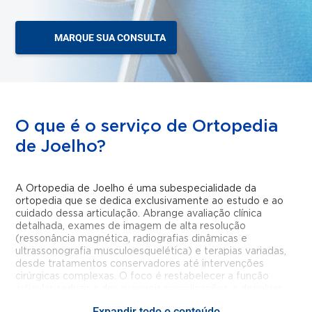
MARQUE SUA CONSULTA
O que é o serviço de Ortopedia
de Joelho?
A Ortopedia de Joelho é uma subespecialidade da
ortopedia que se dedica exclusivamente ao estudo e ao
cuidado dessa articulação. Abrange avaliação clínica
detalhada, exames de imagem de alta resolução
(ressonância magnética, radiografias dinâmicas e
ultrassonografia musculoesquelética) e terapias variadas,
desde tratamentos conservadores até intervenções
cirúrgicas complexas. O foco é restabelecer a função
articular, reduzir a dor, prevenir complicações e devolver
qualidade de vida ao paciente.
Expandir todo o conteúdo