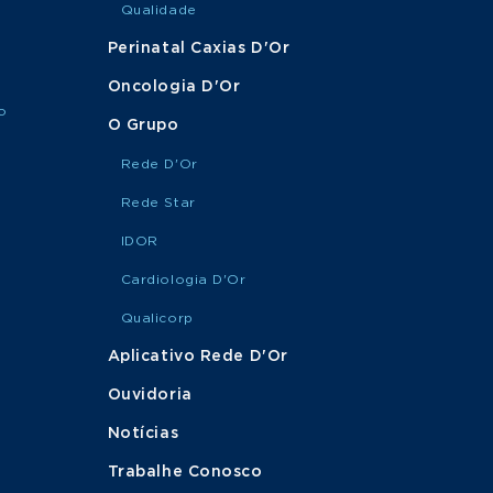
Qualidade
Perinatal Caxias D'Or
MARQUE
Reconstrução e
SUA
Alongamento Ósseo
Oncologia D'Or
CONSULTA
o
O Grupo
Rede D'Or
Rede Star
IDOR
Cardiologia D'Or
Qualicorp
Aplicativo Rede D'Or
Ouvidoria
Notícias
Trabalhe Conosco