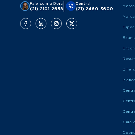
Fale com a Dora
Central
Marca
(21) 2101-2658
(21) 2460-3600
Marca
Espec
Exame
Encon
Resul
Emerg
Plano
Centr
Centr
Centr
Guia 
Doen