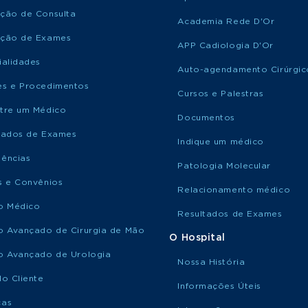
ção de Consulta
Academia Rede D'Or
ção de Exames
APP Cadiologia D'Or
ialidades
Auto-agendamento Cirúrgic
s e Procedimentos
Cursos e Palestras
tre um Médico
Documentos
tados de Exames
Indique um médico
ências
Patologia Molecular
s e Convênios
Relacionamento médico
o Médico
Resultados de Exames
o Avançado de Cirurgia de Mão
O Hospital
o Avançado de Urologia
Nossa História
do Cliente
Informações Úteis
ças