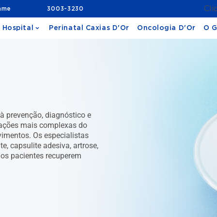
Cli
ame
3003-3230
 Hospital
Perinatal Caxias D'Or
Oncologia D'Or
O G
à prevenção, diagnóstico e
lações mais complexas do
imentos. Os especialistas
, capsulite adesiva, artrose,
e os pacientes recuperem