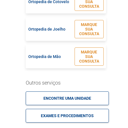
Ortopedia de Cotovelo
SUA
CONSULTA
MARQUE
Ortopedia de Joelho
SUA
CONSULTA
MARQUE
Ortopedia de Mão
SUA
CONSULTA
MARQUE
Ortopedia de Pé e
Outros serviços
SUA
Tornozelo
CONSULTA
ENCONTRE UMA UNIDADE
MARQUE
Ortopedia de Punho
SUA
EXAMES E PROCEDIMENTOS
CONSULTA