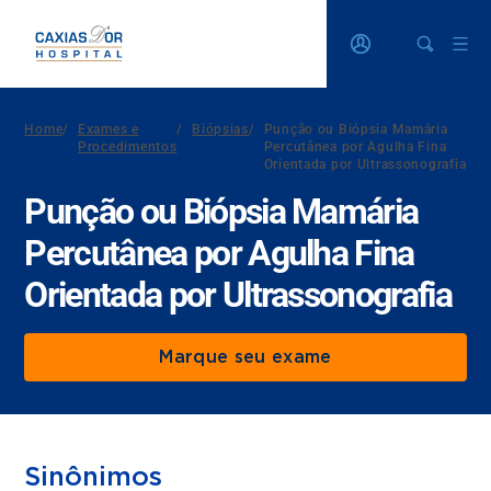
Home
/
Exames e
/
Biópsias
/
Punção ou Biópsia Mamária
Procedimentos
Percutânea por Agulha Fina
Orientada por Ultrassonografia
Punção ou Biópsia Mamária
Percutânea por Agulha Fina
Orientada por Ultrassonografia
Marque seu exame
Sinônimos