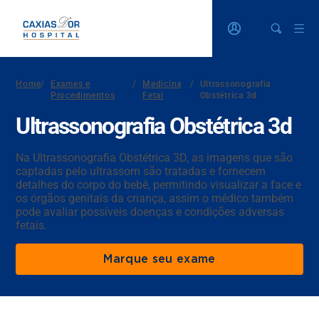
Home
/
Exames e
/
Medicina
/
Ultrassonografia
Procedimentos
Fetal
Obstétrica 3d
Ultrassonografia Obstétrica 3d
Na Ultrassonografia Obstétrica 3D, as imagens que são
captadas pelo ultrassom são tratadas e fornecem
detalhes do corpo do bebê, permitindo visualizar a face e
os órgãos genitais da criança, assim o médico também
pode avaliar possíveis doenças e condições adversas
fetais.
Marque seu exame