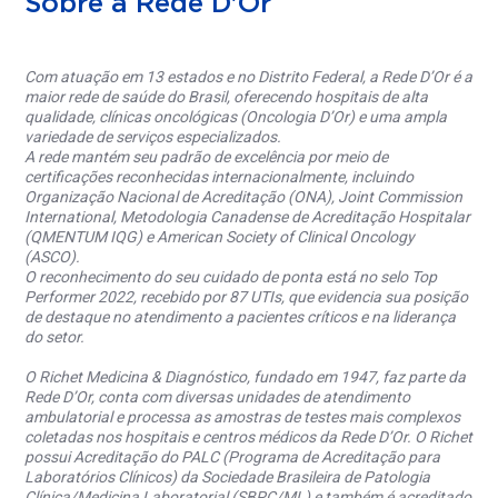
Sobre a Rede D'Or
Com atuação em 13 estados e no Distrito Federal, a Rede D’Or é a
maior rede de saúde do Brasil, oferecendo hospitais de alta
qualidade, clínicas oncológicas (Oncologia D’Or) e uma ampla
variedade de serviços especializados.
A rede mantém seu padrão de excelência por meio de
certificações reconhecidas internacionalmente, incluindo
Organização Nacional de Acreditação (ONA), Joint Commission
International, Metodologia Canadense de Acreditação Hospitalar
(QMENTUM IQG) e American Society of Clinical Oncology
(ASCO).
O reconhecimento do seu cuidado de ponta está no selo Top
Performer 2022, recebido por 87 UTIs, que evidencia sua posição
de destaque no atendimento a pacientes críticos e na liderança
do setor.
O Richet Medicina & Diagnóstico, fundado em 1947, faz parte da
Rede D’Or, conta com diversas unidades de atendimento
ambulatorial e processa as amostras de testes mais complexos
coletadas nos hospitais e centros médicos da Rede D’Or. O Richet
possui Acreditação do PALC (Programa de Acreditação para
Laboratórios Clínicos) da Sociedade Brasileira de Patologia
Clínica/Medicina Laboratorial (SBPC/ML) e também é acreditado