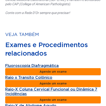
pelo CAP (College of American Pathologists).
Conte com a Rede D’Or sempre que precisar!
VEJA TAMBÉM
Exames e Procedimentos
relacionados
Fluoroscopia Diafragmática
Agende um exame
Raio x Transito Colônico
Agende um exame
Raio-X Coluna Cervical Funcional ou Dinâmica 7
Incidências
Agende um exame
Raio-X de Abdome Agudo