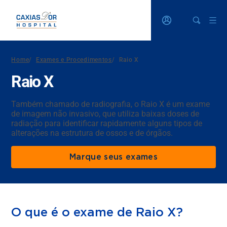
Home
/
Exames e Procedimentos
/
Raio X
Raio X
Também chamado de radiografia, o Raio X é um exame
de imagem não invasivo, que utiliza baixas doses de
radiação para identificar rapidamente alguns tipos de
alterações na estrutura de ossos e de órgãos.
Marque seus exames
O que é o exame de Raio X?