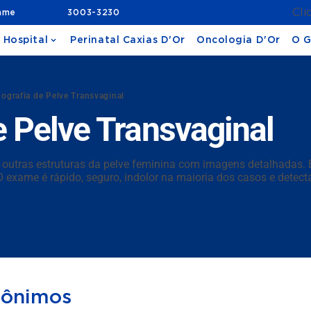
Cli
ame
3003-3230
 Hospital
Perinatal Caxias D'Or
Oncologia D'Or
O G
nografia de Pelve Transvaginal
e Pelve Transvaginal
 e outras estruturas da pelve feminina com imagens detalhadas. 
 exame é rápido, seguro, indolor na maioria dos casos e detect
nônimos