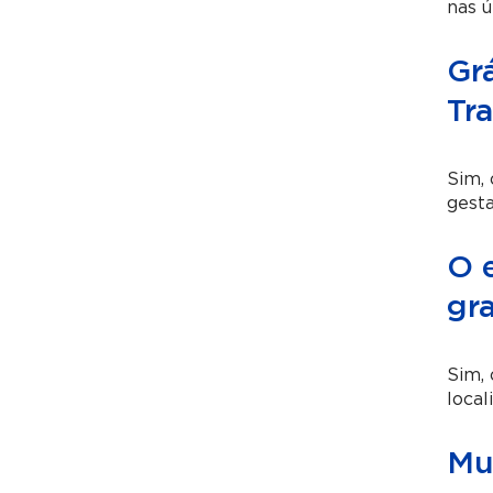
nas ú
Gr
Tr
Sim,
gesta
O 
gr
Sim, 
local
Mu