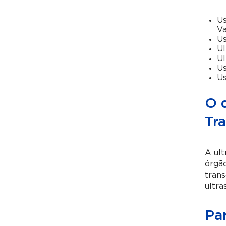
Us
Va
Us
Ul
Ul
Us
Us
O 
Tr
A ult
órgão
trans
ultr
Pa