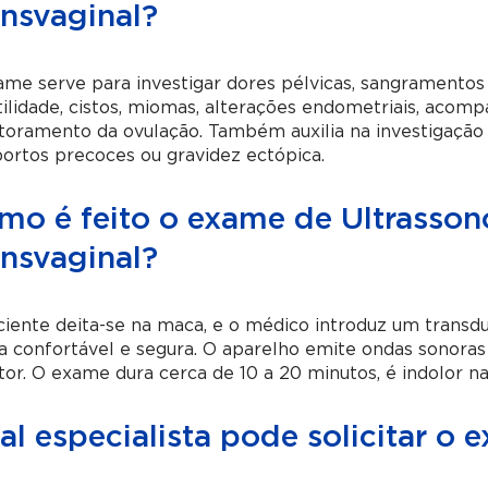
ansvaginal?
me serve para investigar dores pélvicas, sangramentos 
tilidade, cistos, miomas, alterações endometriais, acom
oramento da ovulação. Também auxilia na investigação 
ortos precoces ou gravidez ectópica.
mo é feito o exame de Ultrasson
ansvaginal?
iente deita-se na maca, e o médico introduz um transdu
a confortável e segura. O aparelho emite ondas sonor
or. O exame dura cerca de 10 a 20 minutos, é indolor na 
l especialista pode solicitar o 