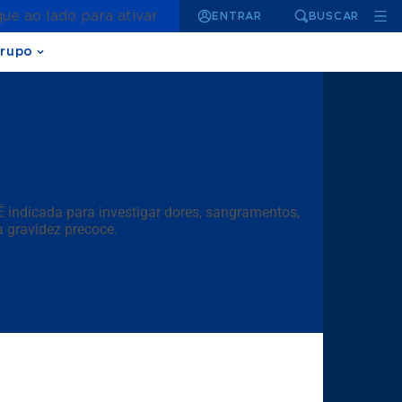
que ao lado para ativar
ENTRAR
BUSCAR
rupo
É indicada para investigar dores, sangramentos,
a gravidez precoce.