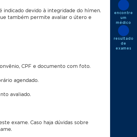
 indicado devido à integridade do hímen.
encontre
que também permite avaliar o útero e
um
médico
resultado
de
exames
convênio, CPF e documento com foto.
rário agendado.
to avaliado.
este exame. Caso haja dúvidas sobre
xame.