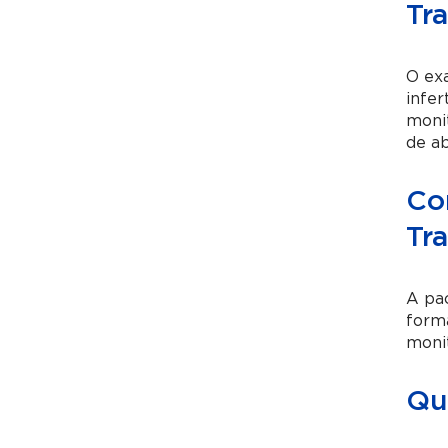
Tr
O exa
infer
monit
de ab
Co
Tr
A pac
form
monit
Qua