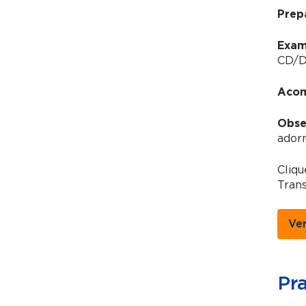
Prep
Exam
CD/DV
Acom
Obse
adorn
Cliqu
Trans
Ve
Pr