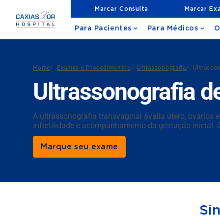
Marcar Consulta
Marcar Ex
Para Pacientes
Para Médicos
O
Home
/
Exames e Procedimentos
/
Ultrassonografia
/
Ultrasso
Ultrassonografia d
A ultrassonografia transvaginal avalia útero, ovários
infertilidade e acompanhamento da gestação inicial. O
Marque seu exame
Si