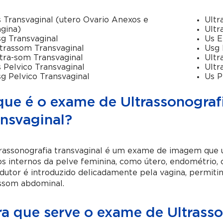
 Transvaginal (utero Ovario Anexos e
Ultr
gina)
Ultr
g Transvaginal
Us E
trassom Transvaginal
Usg 
tra-som Transvaginal
Ultr
 Pelvico Transvaginal
Ultr
g Pelvico Transvaginal
Us P
que é o exame de Ultrassonograf
ansvaginal?
rassonografia transvaginal é um exame de imagem que ut
s internos da pelve feminina, como útero, endométrio, c
dutor é introduzido delicadamente pela vagina, permiti
assom abdominal.
ra que serve o exame de Ultrasso