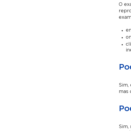
O exa
repro
exam
en
on
cl
in
Po
Sim, 
mas d
Pod
Sim,