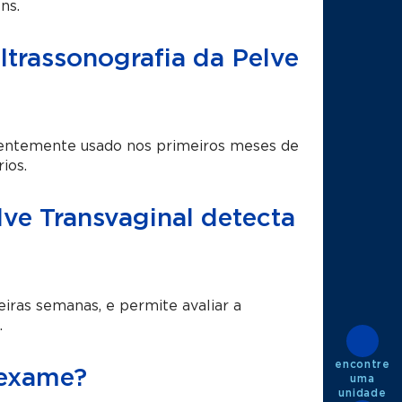
ns.
ltrassonografia da Pelve
quentemente usado nos primeiros meses de
ios.
ve Transvaginal detecta
iras semanas, e permite avaliar a
.
encontre
 exame?
uma
unidade