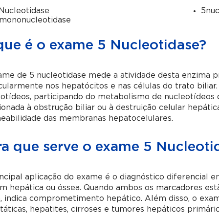
Nucleotidase
5nu
mononucleotidase
que é o exame 5 Nucleotidase?
ame de 5 nucleotidase mede a atividade desta enzima p
cularmente nos hepatócitos e nas células do trato biliar. 
otídeos, participando do metabolismo de nucleotídeos d
ionada à obstrução biliar ou à destruição celular hepáti
eabilidade das membranas hepatocelulares.
ra que serve o exame 5 Nucleoti
ncipal aplicação do exame é o diagnóstico diferencial e
em hepática ou óssea. Quando ambos os marcadores est
, indica comprometimento hepático. Além disso, o exame
táticas, hepatites, cirroses e tumores hepáticos primári