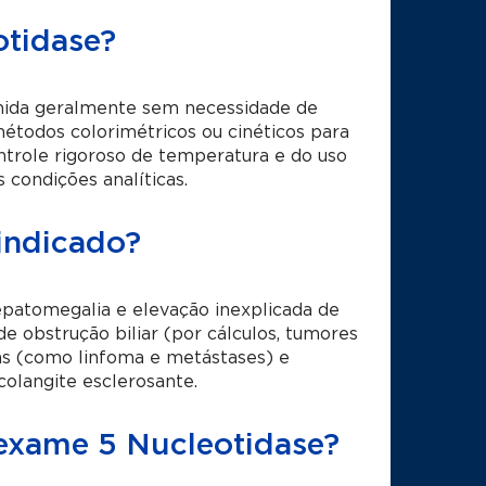
otidase?
lhida geralmente sem necessidade de
étodos colorimétricos ou cinéticos para
ontrole rigoroso de temperatura e do uso
 condições analíticas.
indicado?
hepatomegalia e elevação inexplicada de
e obstrução biliar (por cálculos, tumores
cas (como linfoma e metástases) e
colangite esclerosante.
 exame 5 Nucleotidase?