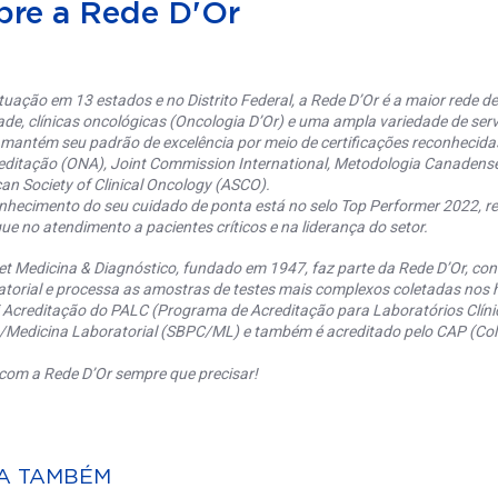
bre a Rede D'Or
uação em 13 estados e no Distrito Federal, a Rede D’Or é a maior rede de 
ade, clínicas oncológicas (Oncologia D’Or) e uma ampla variedade de serv
 mantém seu padrão de excelência por meio de certificações reconhecida
editação (ONA), Joint Commission International, Metodologia Canaden
an Society of Clinical Oncology (ASCO).
nhecimento do seu cuidado de ponta está no selo Top Performer 2022, re
ue no atendimento a pacientes críticos e na liderança do setor.
et Medicina & Diagnóstico, fundado em 1947, faz parte da Rede D’Or, co
torial e processa as amostras de testes mais complexos coletadas nos h
 Acreditação do PALC (Programa de Acreditação para Laboratórios Clínic
a/Medicina Laboratorial (SBPC/ML) e também é acreditado pelo CAP (Coll
com a Rede D’Or sempre que precisar!
A TAMBÉM