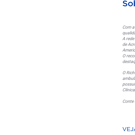
So
Com at
qualid
A rede
de Acr
Americ
O reco
destaq
O Rich
ambula
possui
Clínic
Conte 
VEJ