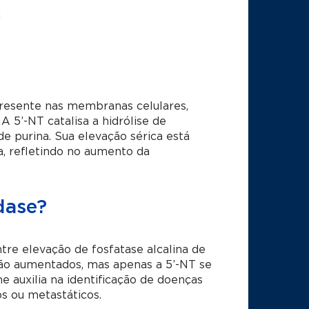
c
resente nas membranas celulares,
A 5’-NT catalisa a hidrólise de
e purina. Sua elevação sérica está
ca, refletindo no aumento da
dase?
ntre elevação de fosfatase alcalina de
ão aumentados, mas apenas a 5’-NT se
 auxilia na identificação de doenças
os ou metastáticos.