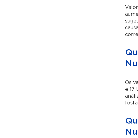
Valo
aumen
suges
caus
corr
Qu
Nu
Os v
e 17 
análi
fosfa
Qua
Nu