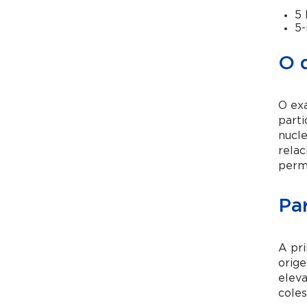
5 
5-
O 
O ex
parti
nucle
relac
perm
Pa
A pri
orig
eleva
coles