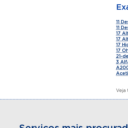
Ex
11 De
11 De
17 A
17 A
17 H
17 Oh
21-de
3 Al
A200
Aceti
Veja