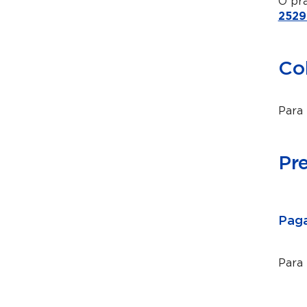
O pra
2529
Co
Para 
Pr
Paga
Para