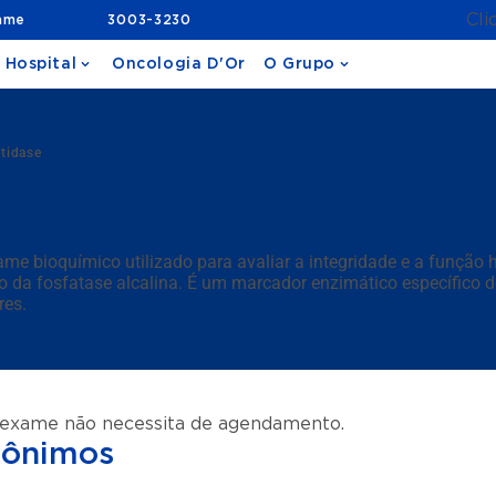
Cli
ame
3003-3230
 Hospital
Oncologia D'Or
O Grupo
tidase
e bioquímico utilizado para avaliar a integridade e a função h
a fosfatase alcalina. É um marcador enzimático específico de 
res.
 exame não necessita de agendamento.
nônimos