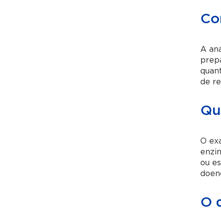
Co
A aná
prepa
quant
de re
Qu
O exa
enzim
ou es
doenç
O 