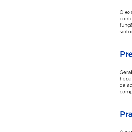
O exa
conf
funçã
sint
Pr
Gera
hepat
de a
compa
Pr