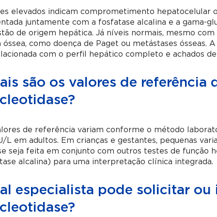
res elevados indicam comprometimento hepatocelular ou
tada juntamente com a fosfatase alcalina e a gama-glu
tão de origem hepática. Já níveis normais, mesmo com 
a óssea, como doença de Paget ou metástases ósseas. A
elacionada com o perfil hepático completo e achados d
ais são os valores de referência
cleotidase?
alores de referência variam conforme o método laborat
U/L em adultos. Em crianças e gestantes, pequenas vari
se seja feita em conjunto com outros testes de função he
tase alcalina) para uma interpretação clínica integrada.
l especialista pode solicitar ou
cleotidase?