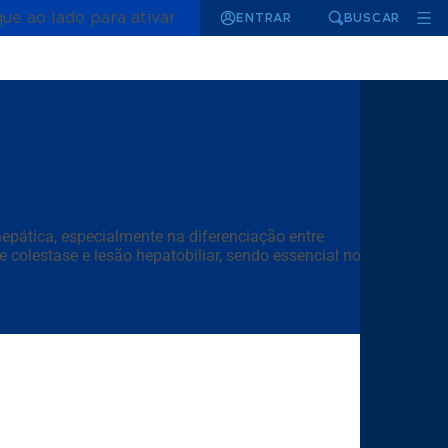
que ao lado para ativar
ENTRAR
BUSCAR
epática, especialmente na diferenciação entre
colestase e lesão hepatobiliar, sendo essencial no