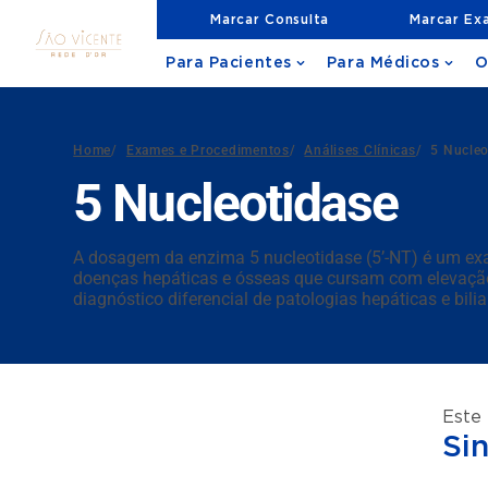
Marcar Consulta
Marcar Ex
Para Pacientes
Para Médicos
O
Home
/
Exames e Procedimentos
/
Análises Clínicas
/
5 Nucleo
5 Nucleotidase
A dosagem da enzima 5 nucleotidase (5’-NT) é um exam
doenças hepáticas e ósseas que cursam com elevação d
diagnóstico diferencial de patologias hepáticas e bilia
Este
Si