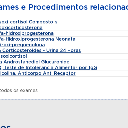
ames e Procedimentos relaciona
soxi-cortisol Composto-s
soxicorticosterona
lfa-hidroxiprogesterona
lfa-Hidroxiprogesterona Neonatal
idroxi-pregnenolona
 Corticosteroides - Urina 24 Horas
soxicortisol
fa Androstanediol Glucuronide
, Teste de Intolerância Alimentar por IgG
lcolina, Anticorpo Anti Receptor
 todos os exames