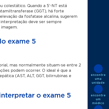
 colestático. Quando a 5’-NT está
tamiltransferase (GGT), há forte
elevação da fosfatase alcalina, sugerem
 interpretação deve ser sempre
e imagem.
 do exame 5
orial, mas normalmente situam-se entre 2
ações podem ocorrer. O ideal é que a
encontre
pática (AST, ALT, GGT, bilirrubinas e
uma
unidade
 interpretar o exame 5
encontre
um
médico