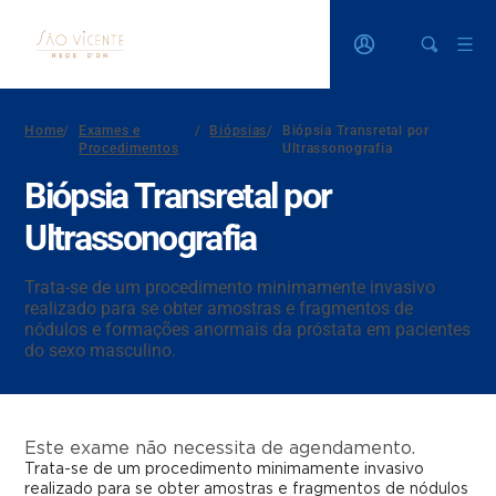
Home
/
Exames e
/
Biópsias
/
Biópsia Transretal por
Procedimentos
Ultrassonografia
Biópsia Transretal por
Ultrassonografia
Trata-se de um procedimento minimamente invasivo
realizado para se obter amostras e fragmentos de
nódulos e formações anormais da próstata em pacientes
do sexo masculino.
Este exame não necessita de agendamento.
Trata-se de um procedimento minimamente invasivo
realizado para se obter amostras e fragmentos de nódulos