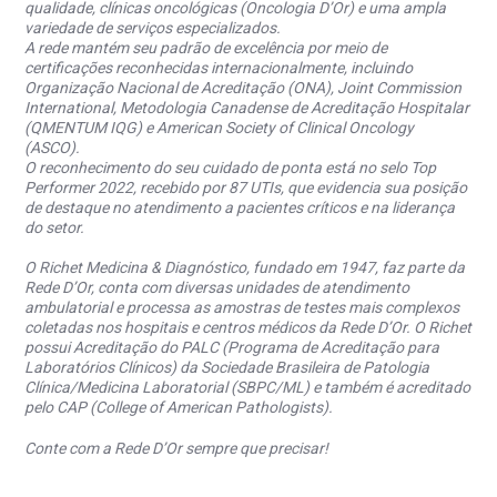
qualidade, clínicas oncológicas (Oncologia D’Or) e uma ampla
variedade de serviços especializados.
A rede mantém seu padrão de excelência por meio de
certificações reconhecidas internacionalmente, incluindo
Organização Nacional de Acreditação (ONA), Joint Commission
International, Metodologia Canadense de Acreditação Hospitalar
(QMENTUM IQG) e American Society of Clinical Oncology
(ASCO).
O reconhecimento do seu cuidado de ponta está no selo Top
Performer 2022, recebido por 87 UTIs, que evidencia sua posição
de destaque no atendimento a pacientes críticos e na liderança
do setor.
O Richet Medicina & Diagnóstico, fundado em 1947, faz parte da
Rede D’Or, conta com diversas unidades de atendimento
ambulatorial e processa as amostras de testes mais complexos
coletadas nos hospitais e centros médicos da Rede D’Or. O Richet
possui Acreditação do PALC (Programa de Acreditação para
Laboratórios Clínicos) da Sociedade Brasileira de Patologia
Clínica/Medicina Laboratorial (SBPC/ML) e também é acreditado
pelo CAP (College of American Pathologists).
Conte com a Rede D’Or sempre que precisar!