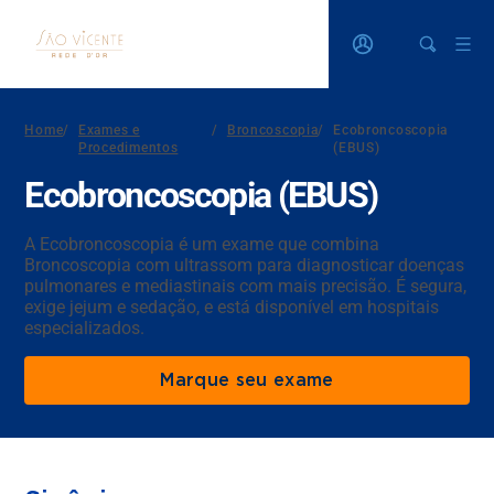
Home
/
Exames e
/
Broncoscopia
/
Ecobroncoscopia
Procedimentos
(EBUS)
Ecobroncoscopia (EBUS)
A Ecobroncoscopia é um exame que combina
Broncoscopia com ultrassom para diagnosticar doenças
pulmonares e mediastinais com mais precisão. É segura,
exige jejum e sedação, e está disponível em hospitais
especializados.
Marque seu exame