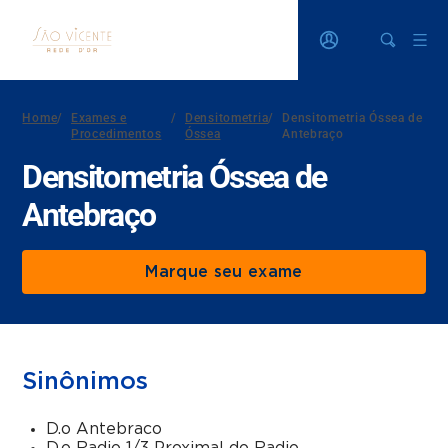
Home
/
Exames e
/
Densitometria
/
Densitometria Óssea de
Procedimentos
Óssea
Antebraço
Densitometria Óssea de
Antebraço
Marque seu exame
Sinônimos
D.o Antebraco