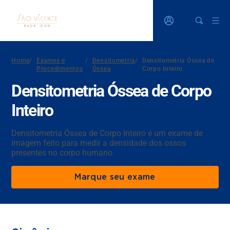
Home
/
Exames e
/
Densitometria
/
Densitometria Óssea de
Procedimentos
Óssea
Corpo Inteiro
Densitometria Óssea de Corpo
Inteiro
Densitometria Óssea de Corpo Inteiro é um exame de
imagem feito para medir a densidade dos ossos
presentes no corpo humano.
Marque seu exame