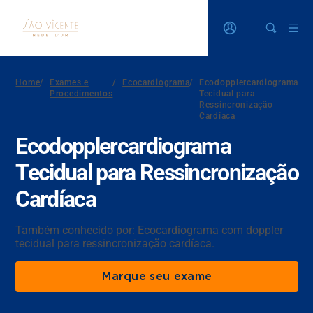
Home
/
Exames e
/
Ecocardiograma
/
Ecodopplercardiograma
Procedimentos
Tecidual para
Ressincronização
Cardíaca
Ecodopplercardiograma
Tecidual para Ressincronização
Cardíaca
Também conhecido por: Ecocardiograma com doppler
tecidual para ressincronização cardíaca.
Marque seu exame