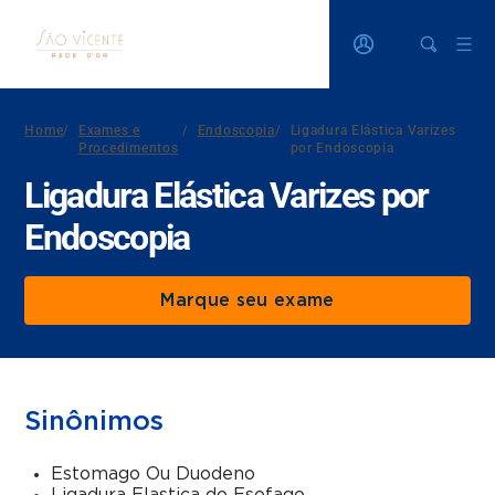
Home
/
Exames e
/
Endoscopia
/
Ligadura Elástica Varizes
Procedimentos
por Endoscopia
Ligadura Elástica Varizes por
Endoscopia
Marque seu exame
Sinônimos
Estomago Ou Duodeno