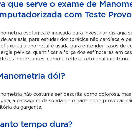
ra que serve o exame de Manome
mputadorizada com Teste Provo
ometria esofágica é indicada para investigar disfagia s
 de acalasia, para estudar dor torácica não cardíaca e pa
refluxo. Já a anorretal é usada para entender casos de co
nergia pélvica, quantificar a força dos esfíncteres em ca
flexos importantes, como o reflexo reto-anal inibitório.
Manometria dói?
nometria não costuma ser descrita como dolorosa, mas 
gica, a passagem da sonda pelo nariz pode provocar náu
itória da garganta.
anto tempo dura?