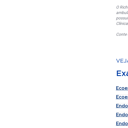
O Rich
ambula
possui
Clínic
Conte 
VEJ
Ex
Ecoe
Ecoe
Endo
Endo
Endo