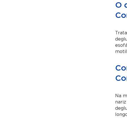
O 
Co
Trat
deglu
esofá
motil
Co
Co
Na ma
nariz
deglu
longo