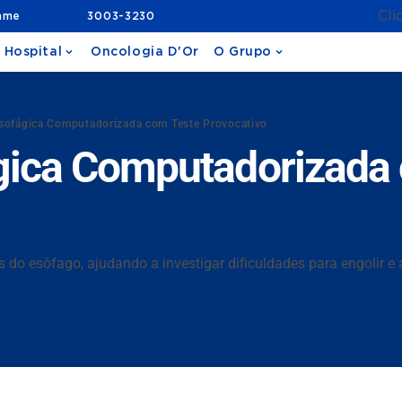
Cli
ame
3003-3230
 Hospital
Oncologia D'Or
O Grupo
sofágica Computadorizada com Teste Provocativo
gica Computadorizada
o esôfago, ajudando a investigar dificuldades para engolir e a 