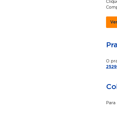
Cliq
Comp
Ve
Pr
O pra
2529
Co
Para 