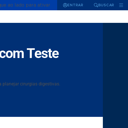
que ao lado para ativar
ENTRAR
BUSCAR
 com Teste
planejar cirurgias digestivas.