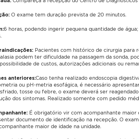
ada:
Compareça à recepção do Centro de Diagnósticos 
ção:
O exame tem duração prevista de 20 minutos.
m:
6 horas, podendo ingerir pequena quantidade de água
.
raindicações:
Pacientes com histórico de cirurgia para r
alasia podem ter dificuldade na passagem da sonda, pod
ossibilidade de custos, autorizações adicionais ou rema
es anteriores:
Caso tenha realizado endoscopia digestiva
etria ou pH-metria esofágica, é necessário apresentar
sfriado, tosse ou febre, o exame deverá ser reagendado 
ução dos sintomas. Realizado somente com pedido médico
panhante:
É obrigatório vir com acompanhante maior d
sentar documento de identificação na recepção. O exam
companhante maior de idade na unidade.