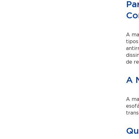
Pa
Co
A man
tipos
antir
dissi
de re
A 
A ma
esofá
trans
Qu