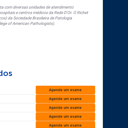
nta com diversas unidades de atendimento
ospitais e centros médicos da Rede D’Or. O Richet
os) da Sociedade Brasileira de Patologia
ege of American Pathologists).
dos
Agende um exame
Agende um exame
Agende um exame
Agende um exame
Agende um exame