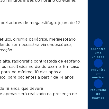
30 minutos antes do horário do exame.
; portadores de megaesôfago: jejum de 12
efluxo, cirurgia bariátrica, megaesôfago
endo ser necessária via endoscópica,
encontre
rcação.
uma
unidade
 alta, radiografia contrastada de esôfago,
 os resultados no dia do exame. Em caso
encontre
para, no mínimo, 10 dias após a
um
, para pacientes a partir de 14 anos.
médico
e 18 anos, que deverá
resultado
e apenas será realizado na presença de
de
exames