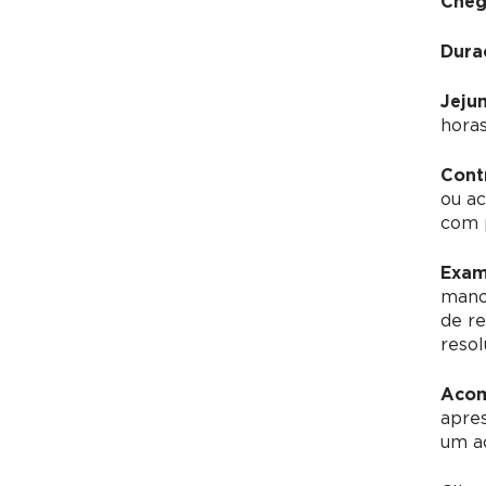
Cheg
Dura
Jeju
horas
Cont
ou ac
com p
Exam
manom
de re
resol
Acom
apre
um a