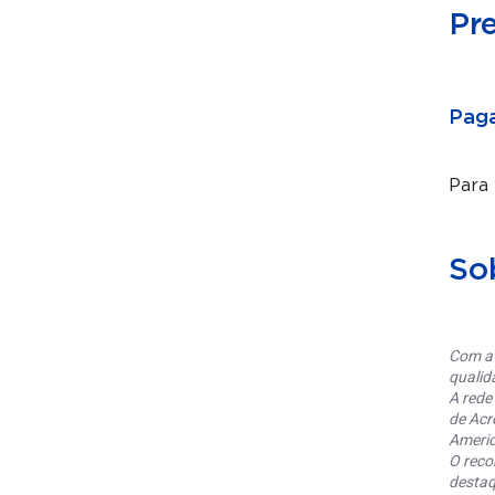
Pr
Paga
Para
So
Com at
qualid
A rede
de Acr
Americ
O reco
destaq