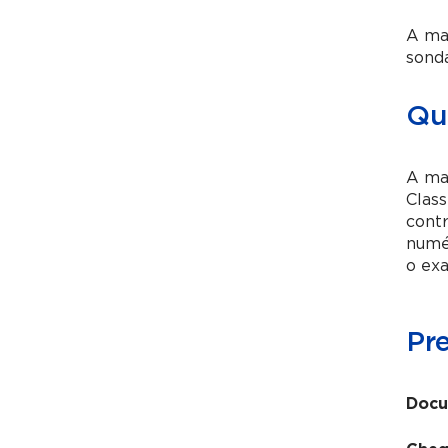
A man
sonda
Qua
A man
Class
contr
numé
o exa
Pr
Docu