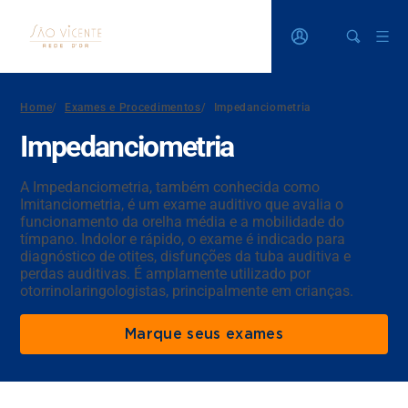
Home
/
Exames e Procedimentos
/
Impedanciometria
Impedanciometria
A Impedanciometria, também conhecida como
Imitanciometria, é um exame auditivo que avalia o
funcionamento da orelha média e a mobilidade do
tímpano. Indolor e rápido, o exame é indicado para
diagnóstico de otites, disfunções da tuba auditiva e
perdas auditivas. É amplamente utilizado por
otorrinolaringologistas, principalmente em crianças.
Marque seus exames