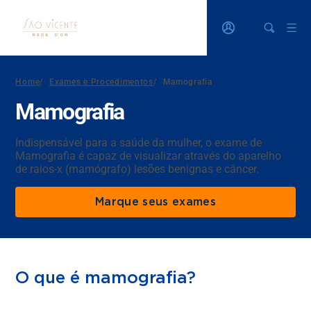
Home
/
Exames e Procedimentos
/
Mamografia
Mamografia
Indispensável para a saúde da mulher, o exame de
Mamografia é capaz de visualizar através do aparelho
de raios-x (mamógrafo) lesões benignas e câncer.
Marque seus exames
O que é mamografia?