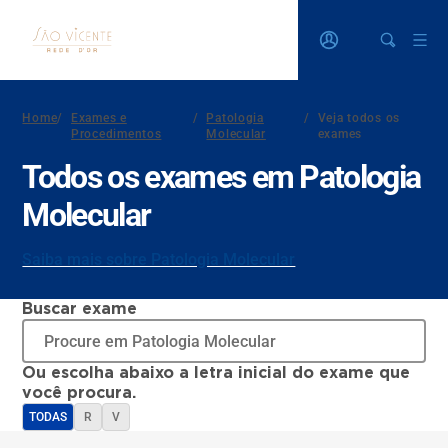
Home
/
Exames e
/
Patologia
/
Veja todos os
Procedimentos
Molecular
exames
Todos os exames em Patologia
Molecular
Saiba mais sobre Patologia Molecular
Buscar exame
Ou escolha abaixo a letra inicial do exame que
você procura.
TODAS
R
V