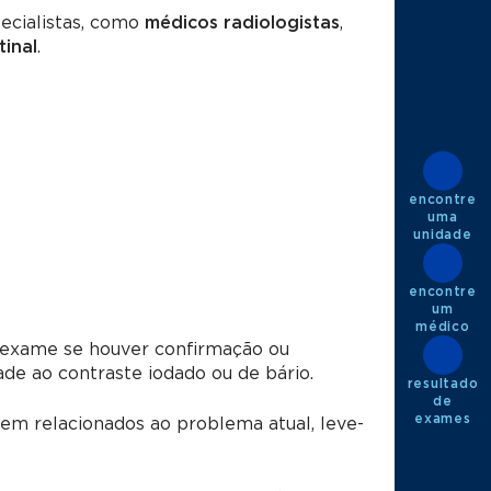
pecialistas, como
médicos radiologistas
,
tinal
.
encontre
uma
unidade
encontre
um
médico
 exame se houver confirmação ou
de ao contraste iodado ou de bário.
resultado
de
exames
m relacionados ao problema atual, leve-