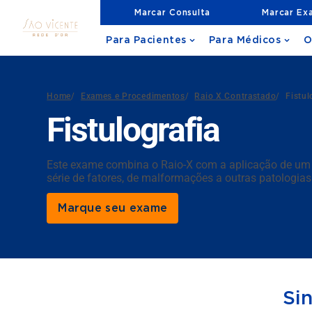
Marcar Consulta
Marcar Ex
Para Pacientes
Para Médicos
O
Home
/
Exames e Procedimentos
/
Raio X Contrastado
/
Fistul
Fistulografia
Este exame combina o Raio-X com a aplicação de um 
série de fatores, de malformações a outras patologias
Marque seu exame
Si