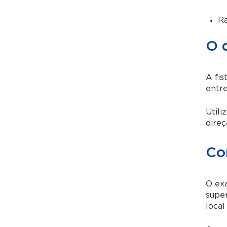
Ra
O q
A fi
entre
Utili
direç
Co
O exa
super
local