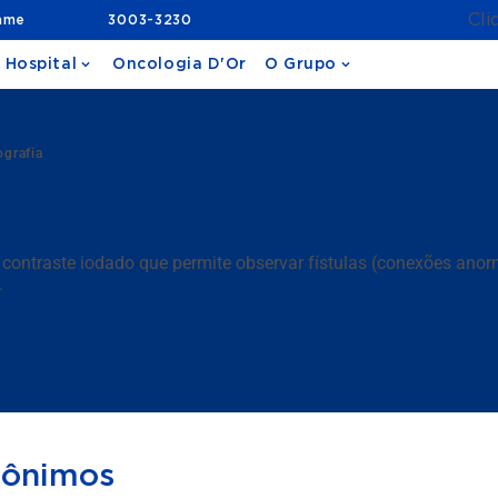
Cli
ame
3003-3230
 Hospital
Oncologia D'Or
O Grupo
ografia
contraste iodado que permite observar fístulas (conexões ano
.
nônimos