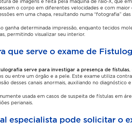
tura de imagens é feita pela máquina de raio-X, que em
essam o corpo em diferentes velocidades e com maior o
ssões em uma chapa, resultando numa “fotografia” das 
so ganha determinada impressão, enquanto tecidos mole
s, permitindo visualizar seu interior.
ra que serve o exame de Fistulog
tulografia serve para investigar a presença de fístulas
,
s ou entre um órgão e a pele. Este exame utiliza contrast
são desses canais anormais, auxiliando no diagnóstico 
umente usada em casos de suspeita de fístulas em áreas
iões perianais.
l especialista pode solicitar o 