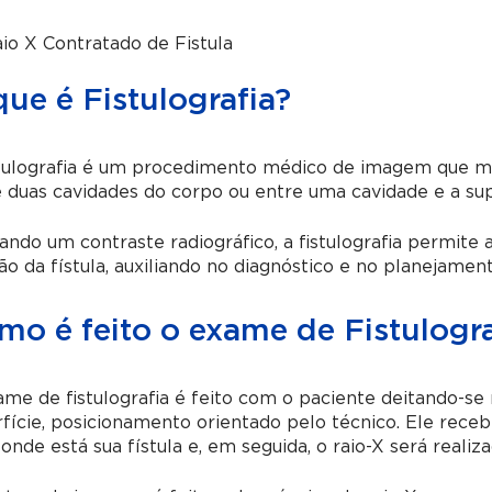
io X Contratado de Fistula
ue é Fistulografia?
stulografia é um procedimento médico de imagem que ma
 duas cavidades do corpo ou entre uma cavidade e a sup
zando um contraste radiográfico, a fistulografia permite 
ão da fístula, auxiliando no diagnóstico e no planejame
mo é feito o exame de Fistulogra
me de fistulografia é feito com o paciente deitando-s
fície, posicionamento orientado pelo técnico. Ele rece
 onde está sua fístula e, em seguida, o raio-X será realiza