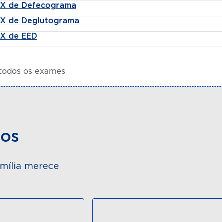
-X de Defecograma
-X de Deglutograma
-X de EED
 todos os exames
dos
mília merece