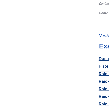
Clínic
Conte 
VEJ
Ex
Duct
Histe
Raio
Raio
Raio
Raio
Raio-