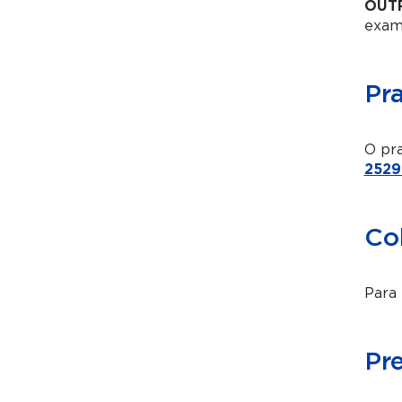
OUT
exam
Pr
O pra
2529
Co
Para 
Pr