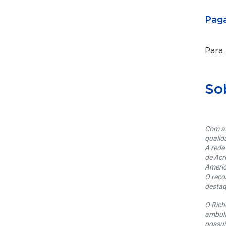
Paga
Para
So
Com at
qualid
A rede
de Acr
Americ
O reco
destaq
O Rich
ambula
possui