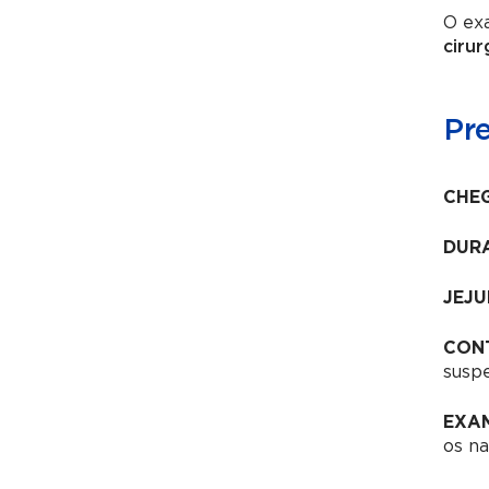
O exa
cirur
Pr
CHE
DUR
JEJU
CON
suspe
EXAM
os na