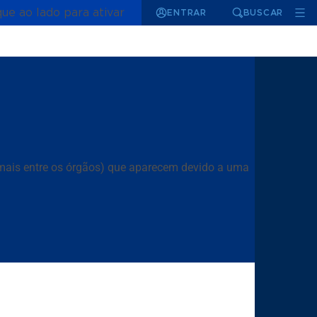
que ao lado para ativar
ENTRAR
BUSCAR
rmais entre os órgãos) que aparecem devido a uma