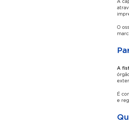
A cap
atrav
impre
O os
marca
Pa
A fis
órgão
exten
É com
e reg
Qua