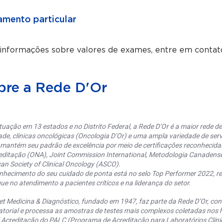
mento particular
 informações sobre valores de exames, entre em contat
bre a Rede D'Or
uação em 13 estados e no Distrito Federal, a Rede D’Or é a maior rede de 
ade, clínicas oncológicas (Oncologia D’Or) e uma ampla variedade de serv
 mantém seu padrão de excelência por meio de certificações reconhecida
editação (ONA), Joint Commission International, Metodologia Canaden
an Society of Clinical Oncology (ASCO).
nhecimento do seu cuidado de ponta está no selo Top Performer 2022, re
ue no atendimento a pacientes críticos e na liderança do setor.
et Medicina & Diagnóstico, fundado em 1947, faz parte da Rede D’Or, co
torial e processa as amostras de testes mais complexos coletadas nos h
 Acreditação do PALC (Programa de Acreditação para Laboratórios Clínic