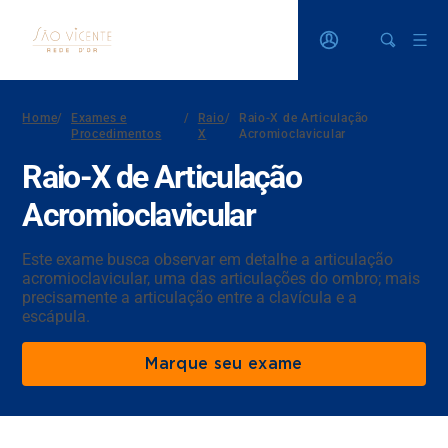
Home
/
Exames e
/
Raio
/
Raio-X de Articulação
Procedimentos
X
Acromioclavicular
Raio-X de Articulação
Acromioclavicular
Este exame busca observar em detalhe a articulação
acromioclavicular, uma das articulações do ombro; mais
precisamente a articulação entre a clavícula e a
escápula.
Marque seu exame