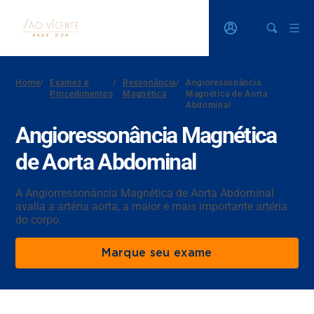
Home
/
Exames e
/
Ressonância
/
Angioressonância
Procedimentos
Magnética
Magnética de Aorta
Abdominal
Angioressonância Magnética
de Aorta Abdominal
A Angiorressonância Magnética de Aorta Abdominal
avalia a artéria aorta, a maior e mais importante artéria
do corpo.
Marque seu exame